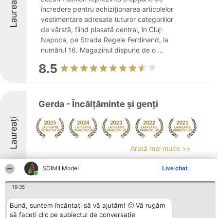
Laureați
încredere pentru achiziționarea articolelor
vestimentare adresate tuturor categoriilor
de vârstă, fiind plasată central, în Cluj-
Napoca, pe Strada Regele Ferdinand, la
numărul 16. Magazinul dispune de o ...
8.5
Gerda - Încălţăminte şi genţi
Laureați
Arată mai multe >>
8.5
ȘOIMII Modei
Live chat
19:35
The Mill Hand-MADE for life
Bună, suntem încântați să vă ajutăm! 🙂 Vă rugăm
să faceți clic pe subiectul de conversație