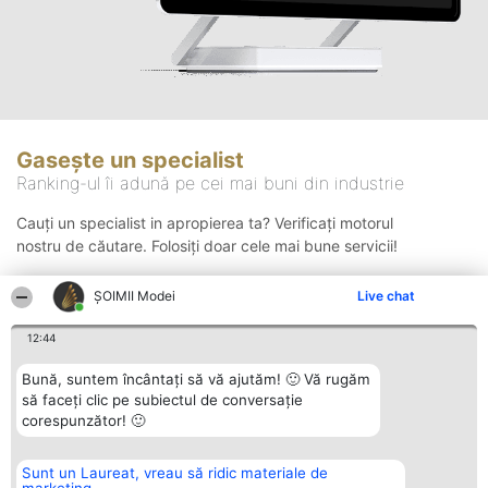
Gasește un specialist
Ranking-ul îi adună pe cei mai buni din industrie
Cauți un specialist in apropierea ta? Verificați motorul
nostru de căutare. Folosiți doar cele mai bune servicii!
ȘOIMII Modei
Live chat
Căutare
12:44
Bună, suntem încântați să vă ajutăm! 🙂 Vă rugăm
să faceți clic pe subiectul de conversație
corespunzător! 🙂
Sunt un Laureat, vreau să ridic materiale de
Organizator Ranking
Plebiscyt
Contact