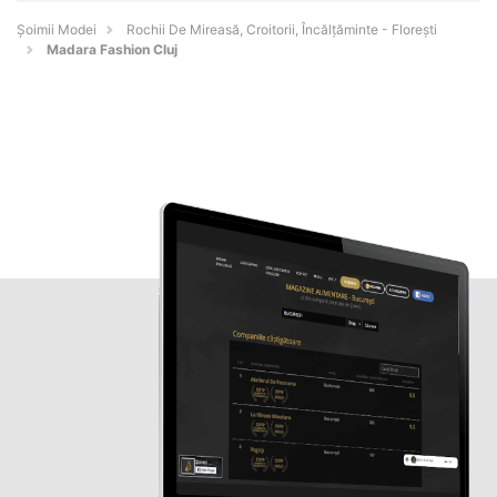
Șoimii Modei
Rochii De Mireasă, Croitorii, Încălțăminte - Floreşti
Madara Fashion Cluj