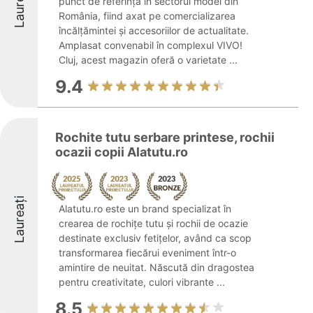
Laureați
punct de referință în sectorul modei din
România, fiind axat pe comercializarea
încălțămintei și accesoriilor de actualitate.
Amplasat convenabil în complexul VIVO!
Cluj, acest magazin oferă o varietate ...
9.4
Rochite tutu serbare printese, rochii
ocazii copii Alatutu.ro
Laureați
Alatutu.ro este un brand specializat în
crearea de rochițe tutu și rochii de ocazie
destinate exclusiv fetițelor, având ca scop
transformarea fiecărui eveniment într-o
amintire de neuitat. Născută din dragostea
pentru creativitate, culori vibrante ...
8.5