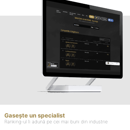
Gasește un specialist
Ranking-ul îi adună pe cei mai buni din industrie