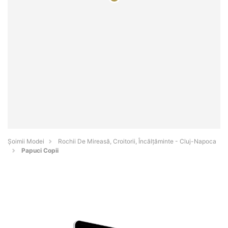
Șoimii Modei
Rochii De Mireasă, Croitorii, Încălțăminte - Cluj-Napoca
Papuci Copii