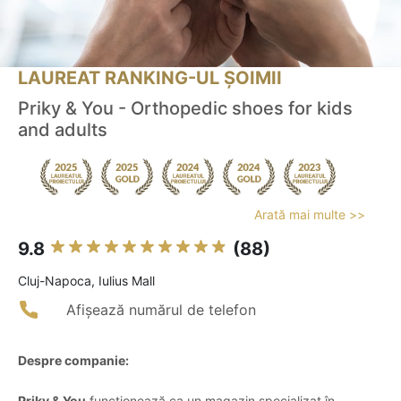
LAUREAT RANKING-UL ȘOIMII
Priky & You - Orthopedic shoes for kids
and adults
Arată mai multe >>
9.8
(88)
Cluj-Napoca, Iulius Mall
Afișează numărul de telefon
Despre companie:
Priky & You
funcționează ca un magazin specializat în