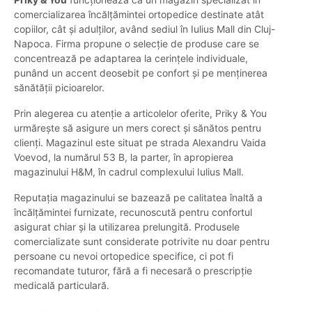
comercializarea încălțămintei ortopedice destinate atât
copiilor, cât și adulților, având sediul în Iulius Mall din Cluj-
Napoca. Firma propune o selecție de produse care se
concentrează pe adaptarea la cerințele individuale,
punând un accent deosebit pe confort și pe menținerea
sănătății picioarelor.
Prin alegerea cu atenție a articolelor oferite, Priky & You
urmărește să asigure un mers corect și sănătos pentru
clienți. Magazinul este situat pe strada Alexandru Vaida
Voevod, la numărul 53 B, la parter, în apropierea
magazinului H&M, în cadrul complexului Iulius Mall.
Reputația magazinului se bazează pe calitatea înaltă a
încălțămintei furnizate, recunoscută pentru confortul
asigurat chiar și la utilizarea prelungită. Produsele
comercializate sunt considerate potrivite nu doar pentru
persoane cu nevoi ortopedice specifice, ci pot fi
recomandate tuturor, fără a fi necesară o prescripție
medicală particulară.