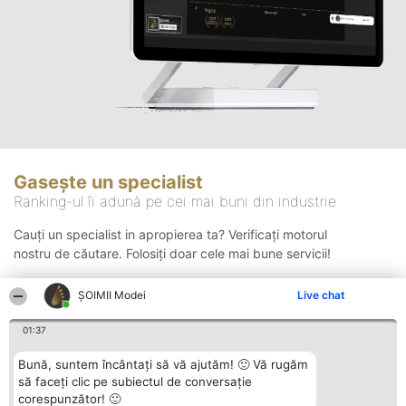
Gasește un specialist
Ranking-ul îi adună pe cei mai buni din industrie
Cauți un specialist in apropierea ta? Verificați motorul
nostru de căutare. Folosiți doar cele mai bune servicii!
ȘOIMII Modei
Live chat
Căutare
01:37
Bună, suntem încântați să vă ajutăm! 🙂 Vă rugăm
să faceți clic pe subiectul de conversație
corespunzător! 🙂