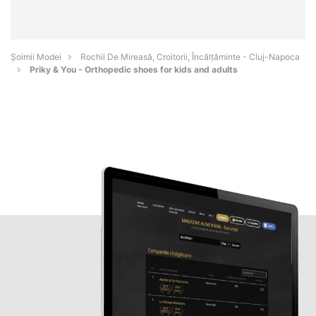
Șoimii Modei
Rochii De Mireasă, Croitorii, Încălțăminte - Cluj-Napoca
Priky & You - Orthopedic shoes for kids and adults