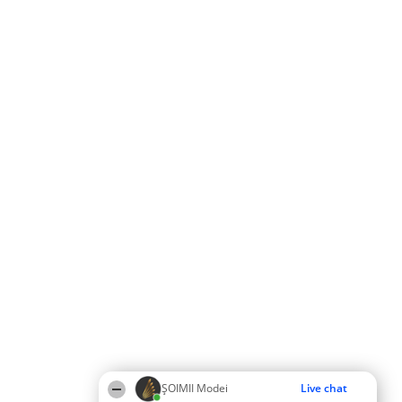
ȘOIMII Modei
Live chat