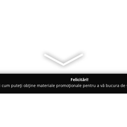
Felicitări!
ți cum puteți obține materiale promoționale pentru a vă bucura d
țăminte - Cluj-Napoca
Vilegiatura