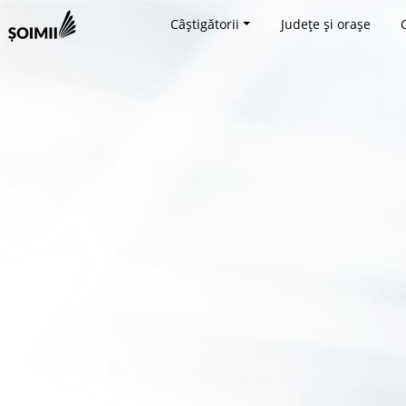
Câștigătorii
Județe și orașe