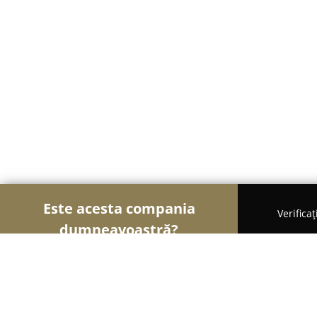
Este acesta compania
Verifica
dumneavoastră?
Șoimii Modei
Rochii De Mireasă, Croitorii, Încăl