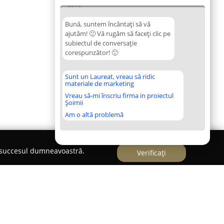
05:15
Bună, suntem încântați să vă
ajutăm! 🙂 Vă rugăm să faceți clic pe
subiectul de conversație
corespunzător! 🙂
Sunt un Laureat, vreau să ridic
materiale de marketing
Vreau să-mi înscriu firma in proiectul
Șoimii
Am o altă problemă
e succesul dumneavoastră.
Verificați