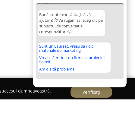
02:54
Bună, suntem încântați să vă
ajutăm! 🙂 Vă rugăm să faceți clic pe
subiectul de conversație
corespunzător! 🙂
Sunt un Laureat, vreau să ridic
materiale de marketing
Vreau să-mi înscriu firma in proiectul
Șoimii
Am o altă problemă
e succesul dumneavoastră.
Verificați