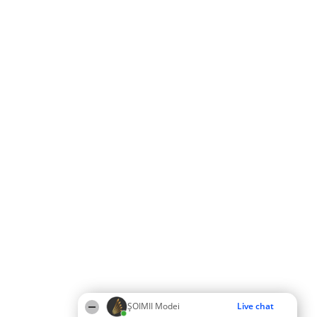
ȘOIMII Modei
Live chat