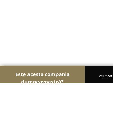
Este acesta compania
Verifica
dumneavoastră?
Șoimii Modei
Rochii De Mireasă, Croitorii, Încăl