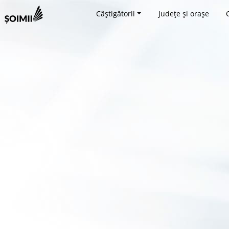
Câștigătorii
Județe și orașe