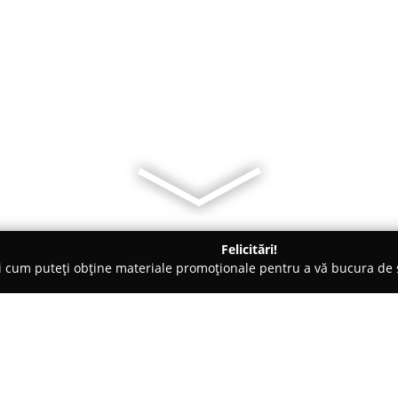
Felicitări!
ți cum puteți obține materiale promoționale pentru a vă bucura d
țăminte - Cluj-Napoca
Annis by Ana Isvoranu