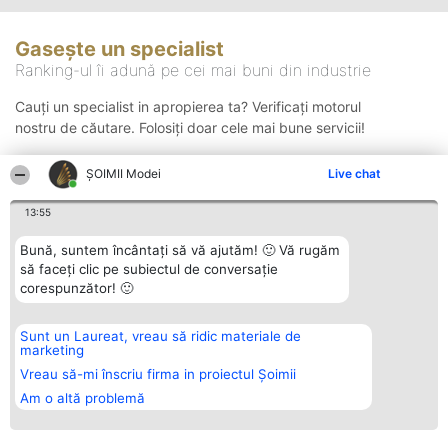
Gasește un specialist
Ranking-ul îi adună pe cei mai buni din industrie
Cauți un specialist in apropierea ta? Verificați motorul
nostru de căutare. Folosiți doar cele mai bune servicii!
ȘOIMII Modei
Live chat
Căutare
13:55
Bună, suntem încântați să vă ajutăm! 🙂 Vă rugăm
să faceți clic pe subiectul de conversație
corespunzător! 🙂
Sunt un Laureat, vreau să ridic materiale de
Organizator Ranking
Plebiscyt
Contact
marketing
BRIGHT SOLUTIONS BR SRL
Câștigătorii
Contact
Aleea Timisul De Sus 2 Bl. A30
Lista Tuturor
Vreau să-mi înscriu firma in proiectul Șoimii
Sc. A Et. 4 Ap. 13 Cod 061952
Laureaților
Am o altă problemă
București
Reguli
CUI 36737675
Statut
tel: +40 770 990 492
Politica de
confidențialitate