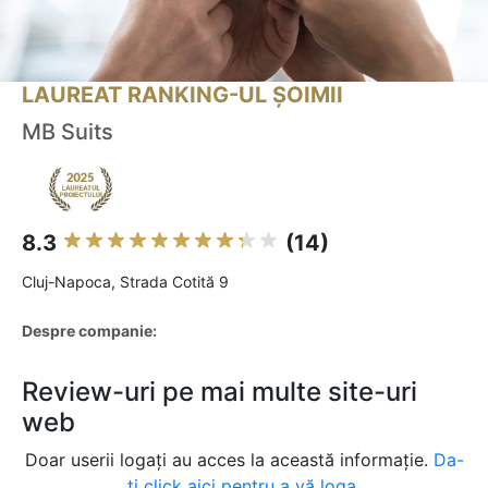
LAUREAT RANKING-UL ȘOIMII
MB Suits
8.3
(14)
Cluj-Napoca, Strada Cotită 9
Despre companie:
Review-uri pe mai multe site-uri
web
Doar userii logați au acces la această informație.
Da-
ți click aici pentru a vă loga.