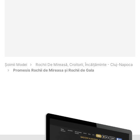
Șoimii Modei
Rochii De Mireasă, Croitorii, Încălțăminte - Cluj-Napoca
Promesis Rochii de Mireasa și Rochii de Gala