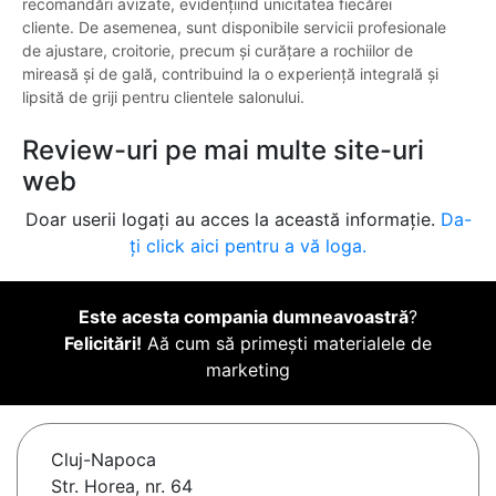
recomandări avizate, evidențiind unicitatea fiecărei
cliente. De asemenea, sunt disponibile servicii profesionale
de ajustare, croitorie, precum și curățare a rochiilor de
mireasă și de gală, contribuind la o experiență integrală și
lipsită de griji pentru clientele salonului.
Review-uri pe mai multe site-uri
web
Doar userii logați au acces la această informație.
Da-
ți click aici pentru a vă loga.
Este acesta compania dumneavoastră
?
Felicitări!
Aă cum să primești materialele de
marketing
Cluj-Napoca
Str. Horea, nr. 64