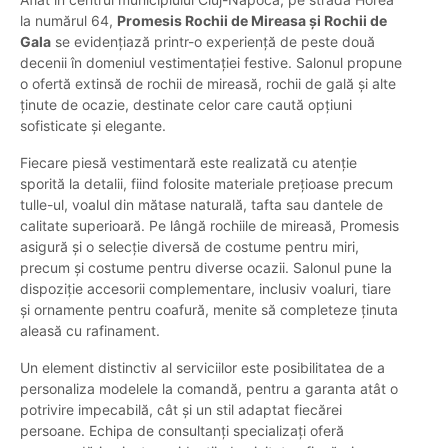
la numărul 64,
Promesis Rochii de Mireasa și Rochii de
Gala
se evidențiază printr-o experiență de peste două
decenii în domeniul vestimentației festive. Salonul propune
o ofertă extinsă de rochii de mireasă, rochii de gală și alte
ținute de ocazie, destinate celor care caută opțiuni
sofisticate și elegante.
Fiecare piesă vestimentară este realizată cu atenție
sporită la detalii, fiind folosite materiale prețioase precum
tulle-ul, voalul din mătase naturală, tafta sau dantele de
calitate superioară. Pe lângă rochiile de mireasă, Promesis
asigură și o selecție diversă de costume pentru miri,
precum și costume pentru diverse ocazii. Salonul pune la
dispoziție accesorii complementare, inclusiv voaluri, tiare
și ornamente pentru coafură, menite să completeze ținuta
aleasă cu rafinament.
Un element distinctiv al serviciilor este posibilitatea de a
personaliza modelele la comandă, pentru a garanta atât o
potrivire impecabilă, cât și un stil adaptat fiecărei
persoane. Echipa de consultanți specializați oferă