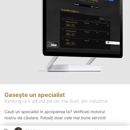
Gasește un specialist
Ranking-ul îi adună pe cei mai buni din industrie
Cauți un specialist in apropierea ta? Verificați motorul
nostru de căutare. Folosiți doar cele mai bune servicii!