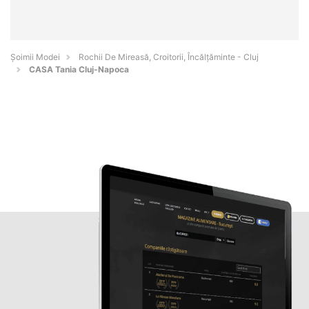
Șoimii Modei
Rochii De Mireasă, Croitorii, Încălțăminte - Cluj
CASA Tania Cluj-Napoca