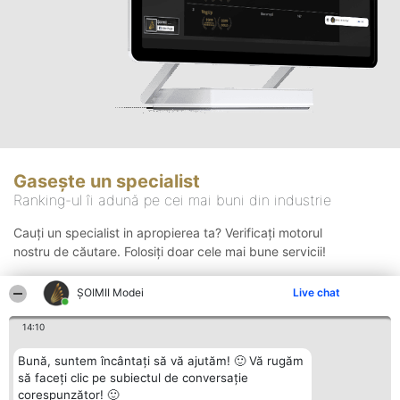
Gasește un specialist
Ranking-ul îi adună pe cei mai buni din industrie
Cauți un specialist in apropierea ta? Verificați motorul
nostru de căutare. Folosiți doar cele mai bune servicii!
ȘOIMII Modei
Live chat
Căutare
14:10
Bună, suntem încântați să vă ajutăm! 🙂 Vă rugăm
să faceți clic pe subiectul de conversație
corespunzător! 🙂