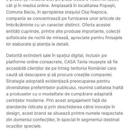
cât și în mediul online. Amplasată în localitatea Popești,
Comuna Baciu, în apropierea orașului Cluj-Napoca,
compania se concentrează pe furnizarea unor articole de
îmbrăcăminte cu un caracter distinct. Oferta acestei
entități cuprinde, printre alte produse importante, colecții
sofisticate de rochii de mireasă, apreciate pentru finisajele
lor elaborate și atenția la detalii.
Datorită extinderii sale în spațiul digital, inclusiv pe
platforme online consacrate, CASA Tania reușește să fie
accesibilă clienților de pe întreg teritoriul României care
caută să descopere și să procure creațiile companiei.
Strategia adoptată evidențiază preocuparea pentru
diversitatea preferințelor publicului, reunind calitatea înaltă
a produselor cu o modalitate de cumpărare adaptată
cerințelor moderne. Prin acest angajament față de
standarde ridicate și prin deschiderea către inovație în
design, acest brand se situează printre numele respectate
din domeniul confecțiilor, în special în segmentul destinat
ocaziilor speciale.