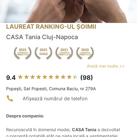
LAUREAT RANKING-UL ȘOIMII
CASA Tania Cluj-Napoca
Arată mai multe >>
9.4
(98)
Popeşti, Sat Popesti, Comuna Baciu, nr 279A
Afișează numărul de telefon
Despre companie:
Recunoscută în domeniul modei,
CASA Tania
a dezvoltat
o prezență notabilă atât pe piața locală a vestimentației,