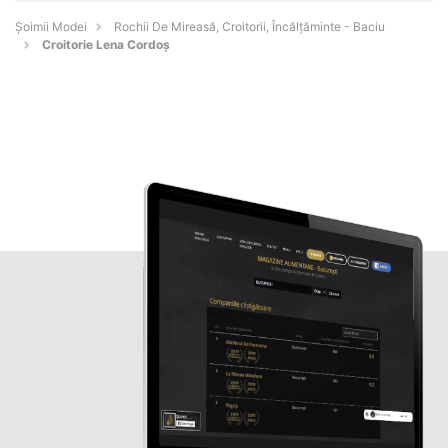
Șoimii Modei
Rochii De Mireasă, Croitorii, Încălțăminte - Baciu
Croitorie Lena Cordoș