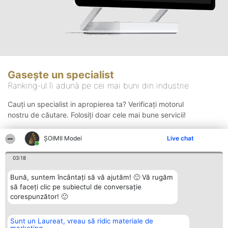
Gasește un specialist
Ranking-ul îi adună pe cei mai buni din industrie
Cauți un specialist in apropierea ta? Verificați motorul
nostru de căutare. Folosiți doar cele mai bune servicii!
ȘOIMII Modei
Live chat
Căutare
03:18
Bună, suntem încântați să vă ajutăm! 🙂 Vă rugăm
să faceți clic pe subiectul de conversație
corespunzător! 🙂
Sunt un Laureat, vreau să ridic materiale de
Organizator Ranking
Plebiscyt
Contact