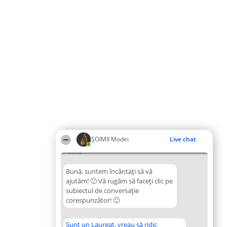
ȘOIMII Modei
Live chat
03:02
Bună, suntem încântați să vă
ajutăm! 🙂 Vă rugăm să faceți clic pe
subiectul de conversație
corespunzător! 🙂
Sunt un Laureat, vreau să ridic