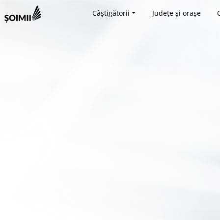
Câștigătorii
Județe și orașe