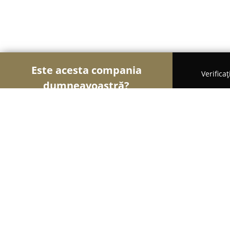
Este acesta compania
Verifica
dumneavoastră?
Șoimii Modei
Rochii De Mireasă, Croitorii, Încăl
LaMajole
9.4
(41)