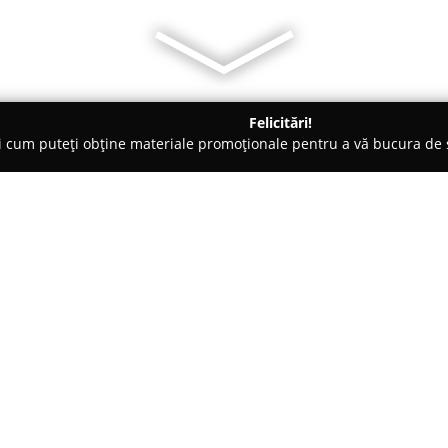
Felicitări!
ți cum puteți obține materiale promoționale pentru a vă bucura d
țăminte - Cluj-Napoca
LaMajole
Despre companie:
LaMajole
s-a impus ca un nume 
dedicată susținerii unui stil ve
sustenabilitate. Această compa
articole vestimentare, încălțăm
branduri de prestigiu ce acoper