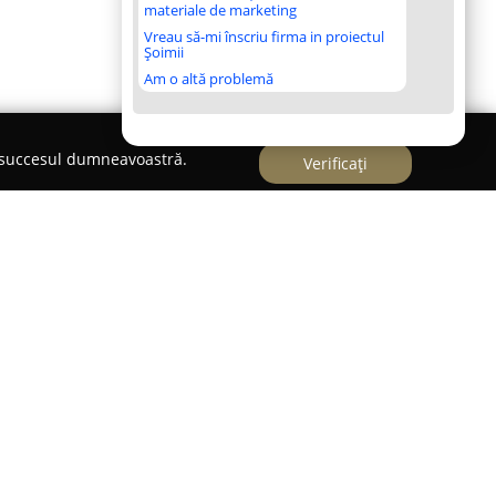
materiale de marketing
Vreau să-mi înscriu firma in proiectul
Șoimii
Am o altă problemă
e succesul dumneavoastră.
Verificați
de referință pe piața românească, fiind
stimentar responsabil și orientat spre
nie se remarcă prin gama diversificată de
inte și accesorii pre-owned, provenite de la
ă spectrul fast fashion, high-fashion și lux.