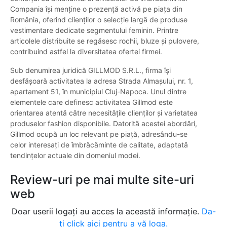
Compania își menține o prezență activă pe piața din
România, oferind clienților o selecție largă de produse
vestimentare dedicate segmentului feminin. Printre
articolele distribuite se regăsesc rochii, bluze și pulovere,
contribuind astfel la diversitatea ofertei firmei.
Sub denumirea juridică GILLMOD S.R.L., firma își
desfășoară activitatea la adresa Strada Almașului, nr. 1,
apartament 51, în municipiul Cluj-Napoca. Unul dintre
elementele care definesc activitatea Gillmod este
orientarea atentă către necesitățile clienților și varietatea
produselor fashion disponibile. Datorită acestei abordări,
Gillmod ocupă un loc relevant pe piață, adresându-se
celor interesați de îmbrăcăminte de calitate, adaptată
tendințelor actuale din domeniul modei.
Review-uri pe mai multe site-uri
web
Doar userii logați au acces la această informație.
Da-
ți click aici pentru a vă loga.