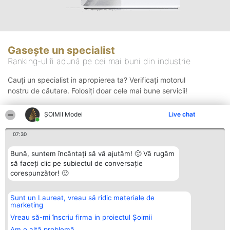
Gasește un specialist
Ranking-ul îi adună pe cei mai buni din industrie
Cauți un specialist in apropierea ta? Verificați motorul
nostru de căutare. Folosiți doar cele mai bune servicii!
ȘOIMII Modei
Live chat
Căutare
07:30
Bună, suntem încântați să vă ajutăm! 🙂 Vă rugăm
să faceți clic pe subiectul de conversație
corespunzător! 🙂
Sunt un Laureat, vreau să ridic materiale de
Organizator Ranking
Plebiscyt
Contact
marketing
BRIGHT SOLUTIONS BR SRL
Câștigătorii
Contact
Aleea Timisul De Sus 2 Bl. A30
Lista Tuturor
Vreau să-mi înscriu firma in proiectul Șoimii
Sc. A Et. 4 Ap. 13 Cod 061952
Laureaților
Am o altă problemă
București
Reguli