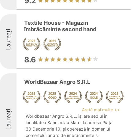
9.2
Textile House - Magazin
îmbrăcăminte second hand
Laureați
8.6
WorldBazaar Angro S.R.L
Arată mai multe >>
Laureați
Worldbazaar Angro S.R.L. își are sediul în
localitatea Sânnicolau Mare, la adresa Piața
30 Decembrie 10, și operează în domeniul
comerțului angro de îmbrăcăminte și