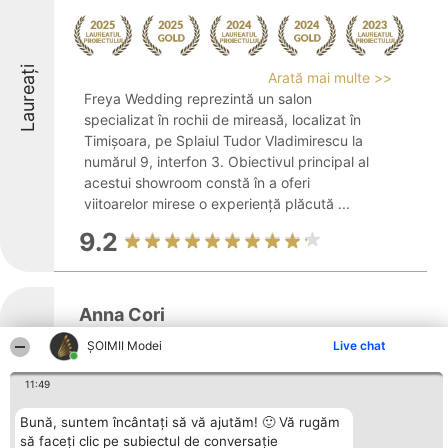
Laureați
Arată mai multe >>
Freya Wedding reprezintă un salon
specializat în rochii de mireasă, localizat în
Timișoara, pe Splaiul Tudor Vladimirescu la
numărul 9, interfon 3. Obiectivul principal al
acestui showroom constă în a oferi
viitoarelor mirese o experiență plăcută ...
9.2
Anna Cori
ȘOIMII Modei
Live chat
11:49
Arată mai multe >>
Laureați
Bună, suntem încântați să vă ajutăm! 🙂 Vă rugăm
Anna Cori reprezintă un brand din România
să faceți clic pe subiectul de conversație
cu o tradiție consolidată, remarcându-se