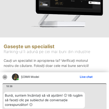
Gasește un specialist
Ranking-ul îi adună pe cei mai buni din industrie
Cauți un specialist in apropierea ta? Verificați motorul
nostru de căutare. Folosiți doar cele mai bune servicii!
ȘOIMII Modei
Live chat
Căutare
18:36
Bună, suntem încântați să vă ajutăm! 🙂 Vă rugăm
să faceți clic pe subiectul de conversație
corespunzător! 🙂