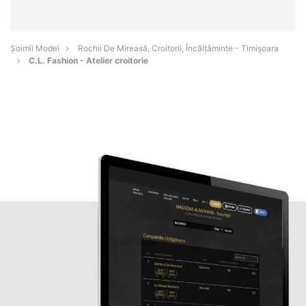
Șoimii Modei
Rochii De Mireasă, Croitorii, Încălțăminte - Timişoara
C.L. Fashion - Atelier croitorie