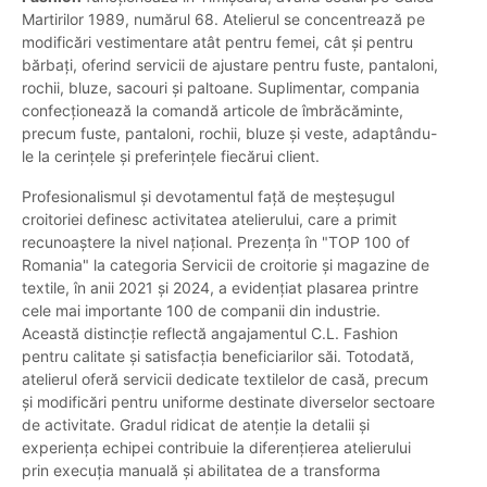
Martirilor 1989, numărul 68. Atelierul se concentrează pe
modificări vestimentare atât pentru femei, cât și pentru
bărbați, oferind servicii de ajustare pentru fuste, pantaloni,
rochii, bluze, sacouri și paltoane. Suplimentar, compania
confecționează la comandă articole de îmbrăcăminte,
precum fuste, pantaloni, rochii, bluze și veste, adaptându-
le la cerințele și preferințele fiecărui client.
Profesionalismul și devotamentul față de meșteșugul
croitoriei definesc activitatea atelierului, care a primit
recunoaștere la nivel național. Prezența în "TOP 100 of
Romania" la categoria Servicii de croitorie și magazine de
textile, în anii 2021 și 2024, a evidențiat plasarea printre
cele mai importante 100 de companii din industrie.
Această distincție reflectă angajamentul C.L. Fashion
pentru calitate și satisfacția beneficiarilor săi. Totodată,
atelierul oferă servicii dedicate textilelor de casă, precum
și modificări pentru uniforme destinate diverselor sectoare
de activitate. Gradul ridicat de atenție la detalii și
experiența echipei contribuie la diferențierea atelierului
prin execuția manuală și abilitatea de a transforma