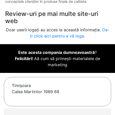
conceptele clienților în produse finale de calitate.
Review-uri pe mai multe site-uri
web
Doar userii logați au acces la această informație.
Da-
ți click aici pentru a vă loga.
Este acesta compania dumneavoastră
?
Felicitări!
Aă cum să primești materialele de
marketing
Timişoara
Calea Martirilor 1989 68