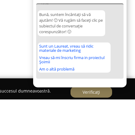
13:32
Bună, suntem încântați să vă
ajutăm! 🙂 Vă rugăm să faceți clic pe
subiectul de conversație
corespunzător! 🙂
Sunt un Laureat, vreau să ridic
materiale de marketing
Vreau să-mi înscriu firma in proiectul
Șoimii
Am o altă problemă
e succesul dumneavoastră.
Verificați