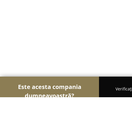
Este acesta compania
Verifica
dumneavoastră?
Șoimii Modei
Rochii De Mireasă, Croitorii, Încăl