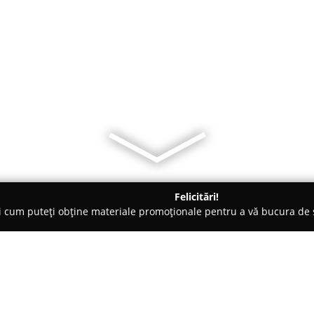
Felicitări!
ți cum puteți obține materiale promoționale pentru a vă bucura d
țăminte - Timişoara
Fluturi 3M