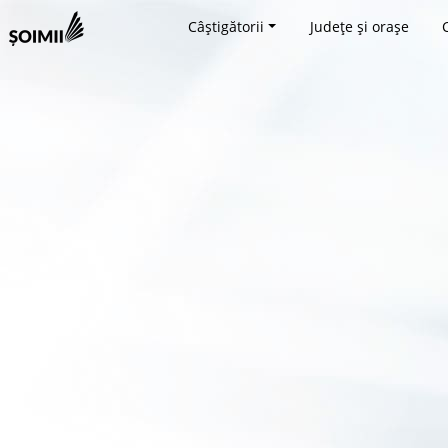
Câștigătorii
Județe și orașe