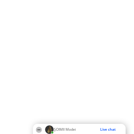
ȘOIMII Modei
Live chat