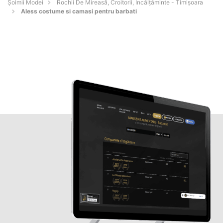
Șoimii Modei
Rochii De Mireasă, Croitorii, Încălțăminte - Timişoara
Aless costume si camasi pentru barbati