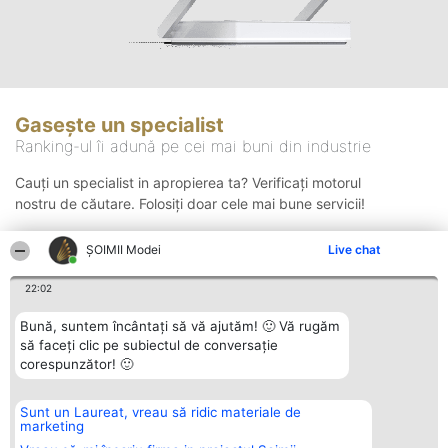
Gasește un specialist
Ranking-ul îi adună pe cei mai buni din industrie
Cauți un specialist in apropierea ta? Verificați motorul
nostru de căutare. Folosiți doar cele mai bune servicii!
ȘOIMII Modei
Live chat
Căutare
22:02
Bună, suntem încântați să vă ajutăm! 🙂 Vă rugăm
să faceți clic pe subiectul de conversație
corespunzător! 🙂
Sunt un Laureat, vreau să ridic materiale de
Organizator Ranking
Plebiscyt
Contact
marketing
BRIGHT SOLUTIONS BR SRL
Câștigătorii
Contact
Aleea Timisul De Sus 2 Bl. A30
Lista Tuturor