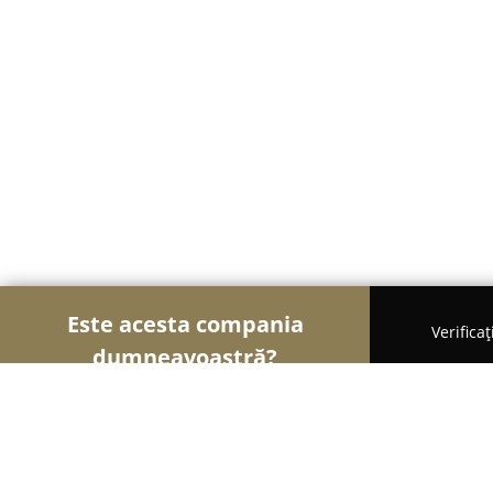
Este acesta compania
Verifica
dumneavoastră?
Șoimii Modei
Rochii De Mireasă, Croitorii, Încăl