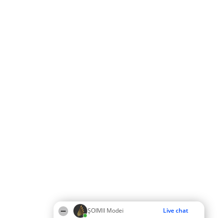
ȘOIMII Modei
Live chat