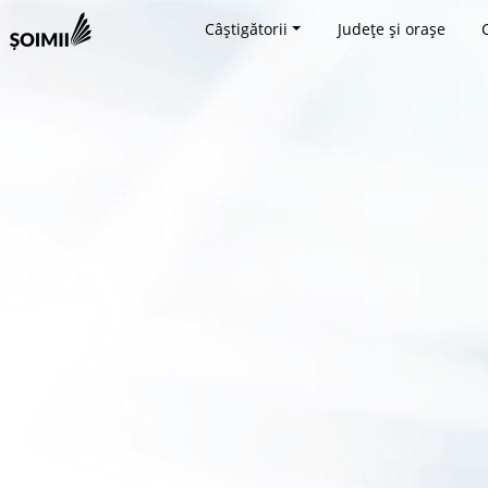
Câștigătorii
Județe și orașe