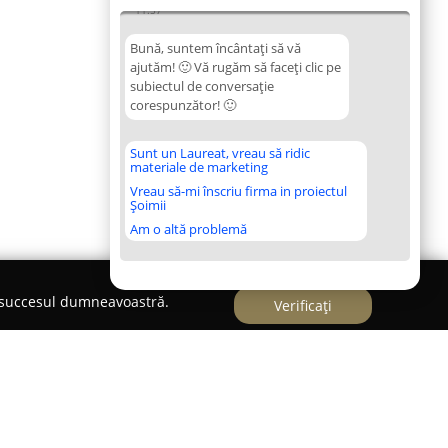
11:57
Bună, suntem încântați să vă
ajutăm! 🙂 Vă rugăm să faceți clic pe
subiectul de conversație
corespunzător! 🙂
Sunt un Laureat, vreau să ridic
materiale de marketing
Vreau să-mi înscriu firma in proiectul
Șoimii
Am o altă problemă
e succesul dumneavoastră.
Verificați