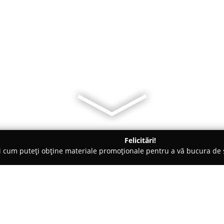
Felicitări!
ți cum puteți obține materiale promoționale pentru a vă bucura d
țăminte - Timişoara
Modex