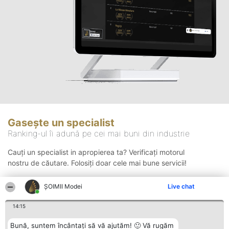
Gasește un specialist
Ranking-ul îi adună pe cei mai buni din industrie
Cauți un specialist in apropierea ta? Verificați motorul
nostru de căutare. Folosiți doar cele mai bune servicii!
ȘOIMII Modei
Live chat
Căutare
14:15
Bună, suntem încântați să vă ajutăm! 🙂 Vă rugăm