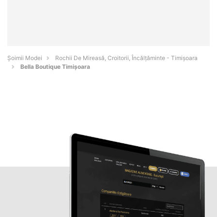
Șoimii Modei
Rochii De Mireasă, Croitorii, Încălțăminte - Timişoara
Bella Boutique Timișoara