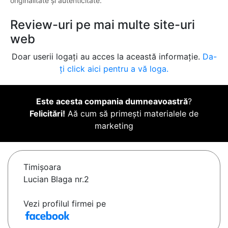
originalitate și autenticitate.
Review-uri pe mai multe site-uri
web
Doar userii logați au acces la această informație.
Da-
ți click aici pentru a vă loga.
Este acesta compania dumneavoastră
?
Felicitări!
Aă cum să primești materialele de
marketing
Timişoara
Lucian Blaga nr.2
Vezi profilul firmei pe