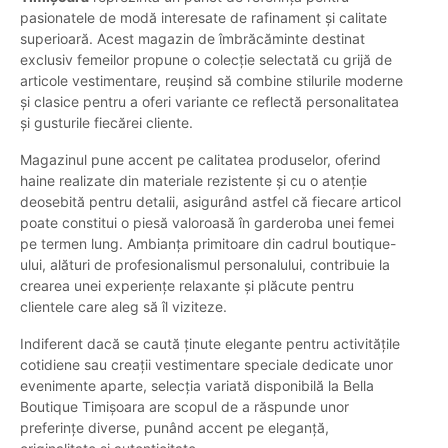
pasionatele de modă interesate de rafinament și calitate
superioară. Acest magazin de îmbrăcăminte destinat
exclusiv femeilor propune o colecție selectată cu grijă de
articole vestimentare, reușind să combine stilurile moderne
și clasice pentru a oferi variante ce reflectă personalitatea
și gusturile fiecărei cliente.
Magazinul pune accent pe calitatea produselor, oferind
haine realizate din materiale rezistente și cu o atenție
deosebită pentru detalii, asigurând astfel că fiecare articol
poate constitui o piesă valoroasă în garderoba unei femei
pe termen lung. Ambianța primitoare din cadrul boutique-
ului, alături de profesionalismul personalului, contribuie la
crearea unei experiențe relaxante și plăcute pentru
clientele care aleg să îl viziteze.
Indiferent dacă se caută ținute elegante pentru activitățile
cotidiene sau creații vestimentare speciale dedicate unor
evenimente aparte, selecția variată disponibilă la Bella
Boutique Timișoara are scopul de a răspunde unor
preferințe diverse, punând accent pe eleganță,