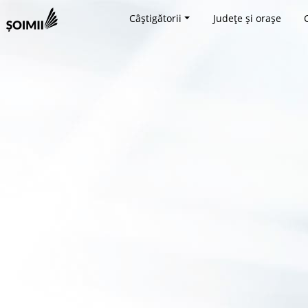
Câștigătorii
Județe și orașe