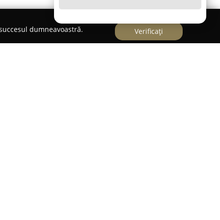
e succesul dumneavoastră.
Verificați
cabil în industria modei din Timișoara, fiind
extinsă de produse vestimentare și ofertele
. Locația aleasă de companie facilitează accesul
ngajamentul pentru prețuri accesibile contribuie
ală.
stant o selecție largă de articole, care acoperă de
i în pas cu ultimele tendințe. Reacțiile favorabile
dențiază preocuparea continuă a HN Fashion