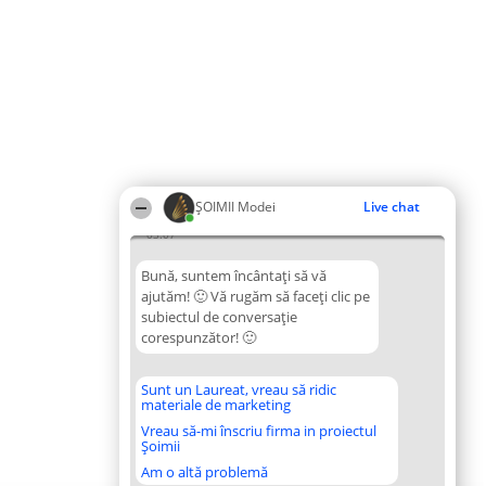
ȘOIMII Modei
Live chat
03:07
Bună, suntem încântați să vă
ajutăm! 🙂 Vă rugăm să faceți clic pe
subiectul de conversație
corespunzător! 🙂
Sunt un Laureat, vreau să ridic
materiale de marketing
Vreau să-mi înscriu firma in proiectul
Șoimii
Am o altă problemă