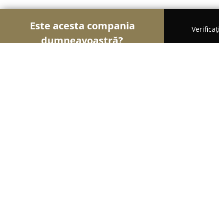
Este acesta compania
Verifica
dumneavoastră?
Șoimii Modei
Rochii De Mireasă, Croitorii, Încăl
HN Fashion
9.6
(43)
Timişoara, Constantin Brancoveanu 17
Afișează numărul de telefon