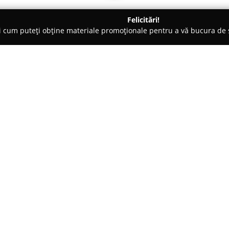
Felicitări!
ți cum puteți obține materiale promoționale pentru a vă bucura d
țăminte - Timişoara
HN Fashion
Despre companie:
HN Fashion
ocupă un loc remar
recunoscută pentru varietatea 
atrăgătoare pe care le propune
celor pasionați de modă, iar a
Arată mai multe >>
la popularitatea sa pe piața loc
Clienții magazinului găsesc con
la ținute clasice până la opțiun
primite de la cumpărători evi