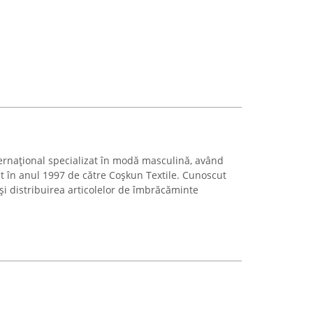
ernațional specializat în modă masculină, având
dat în anul 1997 de către Coşkun Textile. Cunoscut
și distribuirea articolelor de îmbrăcăminte