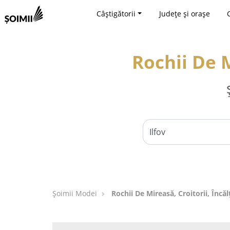
Câștigătorii
Județe și orașe
Rochii De M
Șoimii Modei
Rochii De Mireasă, Croitorii, Încăl