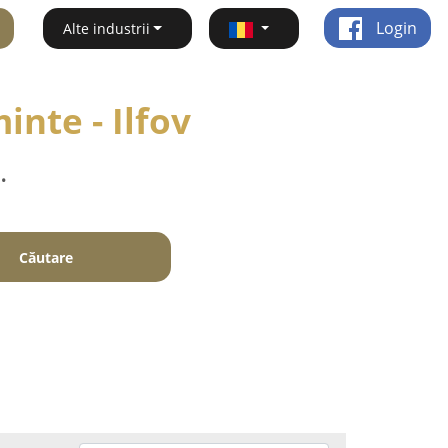
Login
Alte industrii
inte - Ilfov
.
Căutare