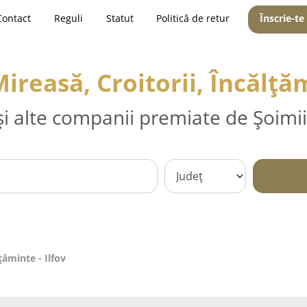
Contact
Reguli
Statut
Politică de retur
Înscrie-te
ireasă, Croitorii, Încălțăm
și alte companii premiate de Șoimii
țăminte - Ilfov