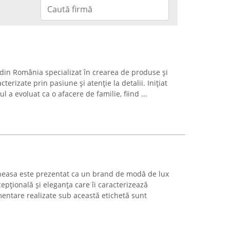
din România specializat în crearea de produse și
terizate prin pasiune și atenție la detalii. Inițiat
l a evoluat ca o afacere de familie, fiind ...
neasa este prezentat ca un brand de modă de lux
cepțională și eleganța care îi caracterizează
imentare realizate sub această etichetă sunt