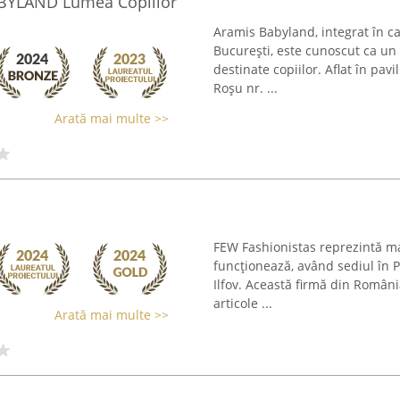
BYLAND Lumea Copiilor
Aramis Babyland, integrat în c
București, este cunoscut ca u
destinate copiilor. Aflat în pav
Roșu nr. ...
Arată mai multe >>
FEW Fashionistas reprezintă ma
funcționează, având sediul în P
Ilfov. Această firmă din Român
articole ...
Arată mai multe >>