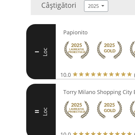
Câștigători
2025
Papionito
Loc
I
10.0
Torry Milano Shopping City
Loc
II
10.0