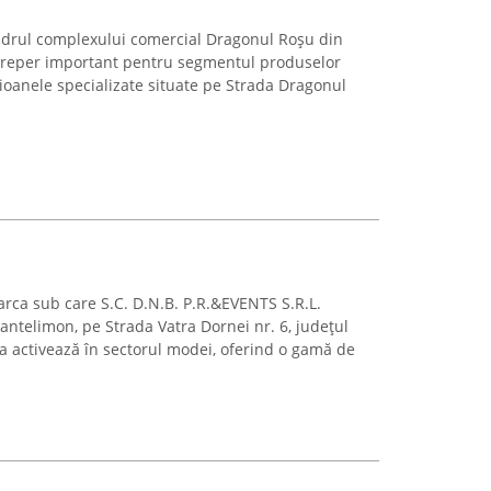
adrul complexului comercial Dragonul Roșu din
n reper important pentru segmentul produselor
ilioanele specializate situate pe Strada Dragonul
rca sub care S.C. D.N.B. P.R.&EVENTS S.R.L.
antelimon, pe Strada Vatra Dornei nr. 6, județul
ia activează în sectorul modei, oferind o gamă de