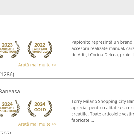
Papionito reprezintă un brand 
accesorii realizate manual, carac
de Adi și Corina Delcea, proiectu
Arată mai multe >>
(1286)
 Baneasa
Torry Milano Shopping City Ba
apreciat pentru calitatea sa ex
creațiile. Toate articolele vest
fabricate ...
Arată mai multe >>
(202)