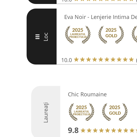
Eva Noir - Lenjerie Intima D
Loc
III
10.0
Chic Roumaine
Laureați
9.8