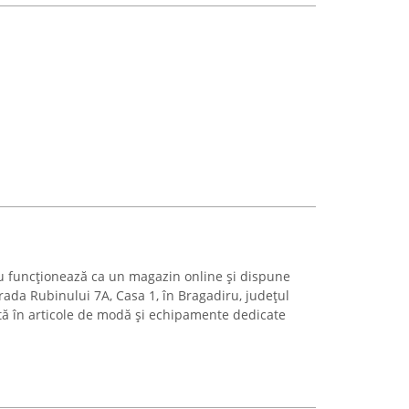
u funcționează ca un magazin online și dispune
trada Rubinului 7A, Casa 1, în Bragadiru, județul
ată în articole de modă și echipamente dedicate