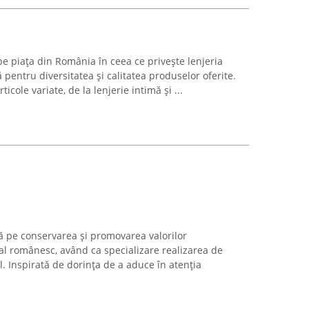
pe piața din România în ceea ce privește lenjeria
 pentru diversitatea și calitatea produselor oferite.
ticole variate, de la lenjerie intimă și ...
 pe conservarea și promovarea valorilor
nal românesc, având ca specializare realizarea de
nal. Inspirată de dorința de a aduce în atenția