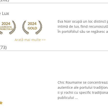
e Lux
Eva Noir ocupă un loc distinct 
intimă de lux, fiind recunoscută
În portofoliul său se regăsesc ar
Arată mai multe >>
(73)
Chic Roumaine se concentrează
autentice ale portului tradițio
ii și rochii cu specific tradițio
publicului ...