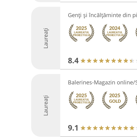
Genți și încălțăminte din p
Laureați
8.4
Balerines-Magazin online/
Laureați
9.1