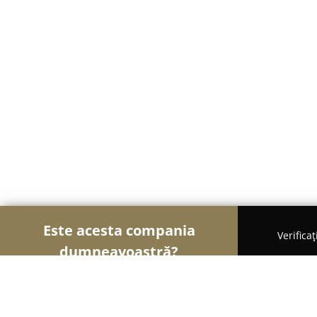
Este acesta compania
Verifica
dumneavoastră?
Șoimii Modei
Rochii De Mireasă, Croitorii, Încăl