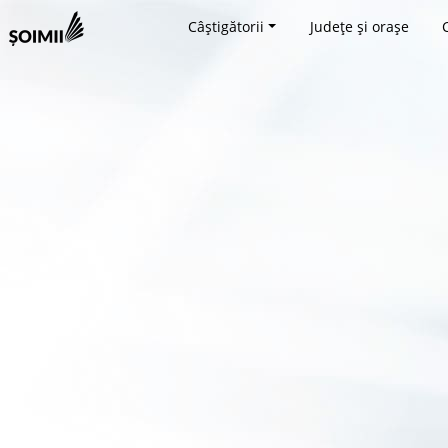
Câștigătorii
Județe și orașe