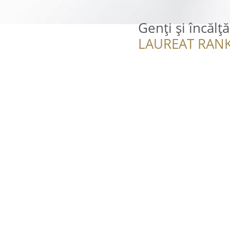
Genți și încălț
LAUREAT RANK