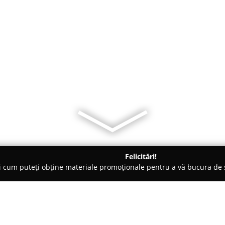
Felicitări!
ți cum puteți obține materiale promoționale pentru a vă bucura d
țăminte - Bragadiru
Genți și încălțăminte din piele naturală