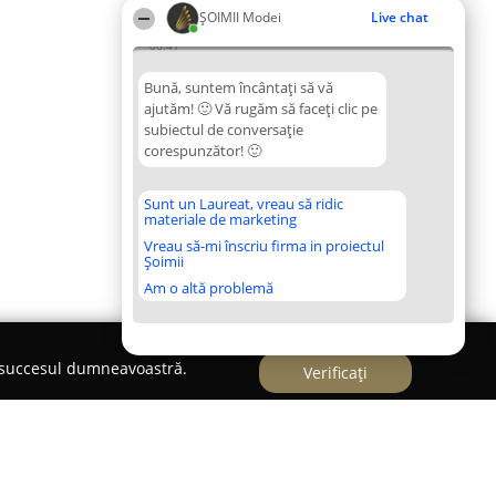
ȘOIMII Modei
Live chat
06:41
Bună, suntem încântați să vă
ajutăm! 🙂 Vă rugăm să faceți clic pe
subiectul de conversație
corespunzător! 🙂
Sunt un Laureat, vreau să ridic
materiale de marketing
Vreau să-mi înscriu firma in proiectul
Șoimii
Am o altă problemă
e succesul dumneavoastră.
Verificați