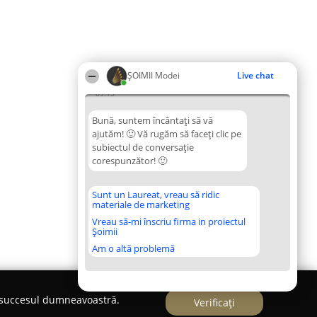
ȘOIMII Modei
Live chat
09:13
Bună, suntem încântați să vă
ajutăm! 🙂 Vă rugăm să faceți clic pe
subiectul de conversație
corespunzător! 🙂
Sunt un Laureat, vreau să ridic
materiale de marketing
Vreau să-mi înscriu firma in proiectul
Șoimii
Am o altă problemă
e succesul dumneavoastră.
Verificați