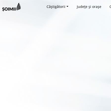
Câștigătorii
Județe și orașe