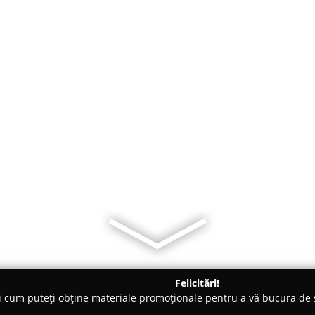
Felicitări!
ți cum puteți obține materiale promoționale pentru a vă bucura d