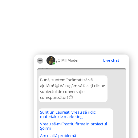
ȘOIMII Modei
Live chat
19:41
Bună, suntem încântați să vă
ajutăm! 🙂 Vă rugăm să faceți clic pe
subiectul de conversație
corespunzător! 🙂
Sunt un Laureat, vreau să ridic
materiale de marketing
Vreau să-mi înscriu firma in proiectul
Șoimii
Am o altă problemă