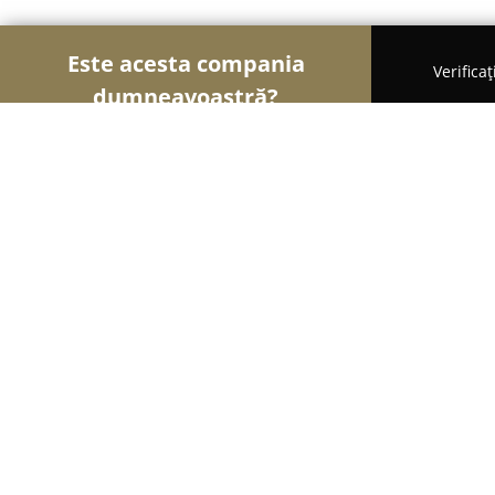
Este acesta compania
Verifica
dumneavoastră?
Șoimii Modei
Rochii De Mireasă, Croitorii, Încăl
Brandino
8.7
(9)
Chiajna, Strada Luceafărului 14F
Afișează numărul de telefon