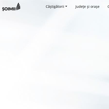
Câștigătorii
Județe și orașe