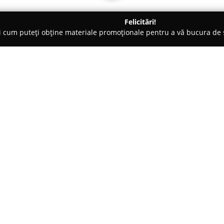
Felicitări!
ți cum puteți obține materiale promoționale pentru a vă bucura d
țăminte - Chiajna
Brandino
Despre companie:
Brandino.ro
reprezintă o platf
oferind o gamă diversificată d
stilul cu confortul pentru cei 
prin dorința de a furniza cumpăr
Arată mai multe >>
săi. Un aspect definitoriu al B
produselor, fapt ce facilitează
regulă în termen de 1-2 zile lu
Clienții pot alege din mai mult