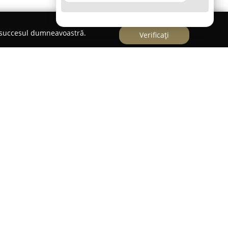
e succesul dumneavoastră.
Verificați
ormă specializată în moda dedicată copiilor,
e articole vestimentare ce urmăresc să îmbine
mici. Situată în Chiajna, compania se evidențiază
ături online sigure și eficiente pentru clienții
randino.ro constă în disponibilitatea imediată a
 procesarea și livrarea rapidă a comenzilor, de
crătoare de la confirmare.
e metode de plată, printre care plata ramburs,