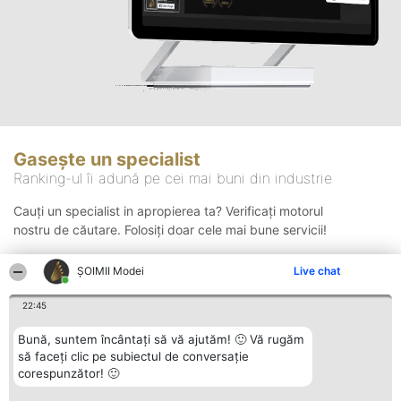
Gasește un specialist
Ranking-ul îi adună pe cei mai buni din industrie
Cauți un specialist in apropierea ta? Verificați motorul
nostru de căutare. Folosiți doar cele mai bune servicii!
ȘOIMII Modei
Live chat
Căutare
22:45
Bună, suntem încântați să vă ajutăm! 🙂 Vă rugăm
să faceți clic pe subiectul de conversație
corespunzător! 🙂