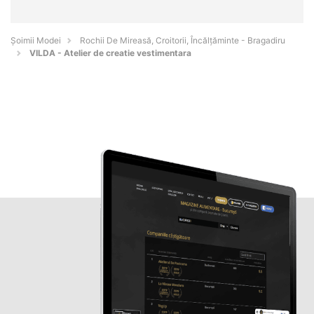
Șoimii Modei
Rochii De Mireasă, Croitorii, Încălțăminte - Bragadiru
VILDA - Atelier de creatie vestimentara