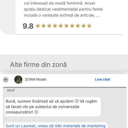
cei interesați de modă feminină. Acest
spațiu dedicat vestimentației pentru femei
include o varietate extinsă de articole, ...
9.8
Alte firme din zonă
ȘOIMII Modei
Live chat
Organizator Ranking
Plebiscyt
Contact
BRIGHT SOLUTIONS BR SRL
Câștigătorii
Contact
04:27
Aleea Timisul De Sus 2 Bl. A30
Lista Tuturor
Sc. A Et. 4 Ap. 13 Cod 061952
Laureaților
București
Bună, suntem încântați să vă ajutăm! 🙂 Vă rugăm
Reguli
CUI 36737675
Statut
să faceți clic pe subiectul de conversație
tel: +40 770 990 492
Politica de
corespunzător! 🙂
confidențialitate
Sunt un Laureat, vreau să ridic materiale de marketing