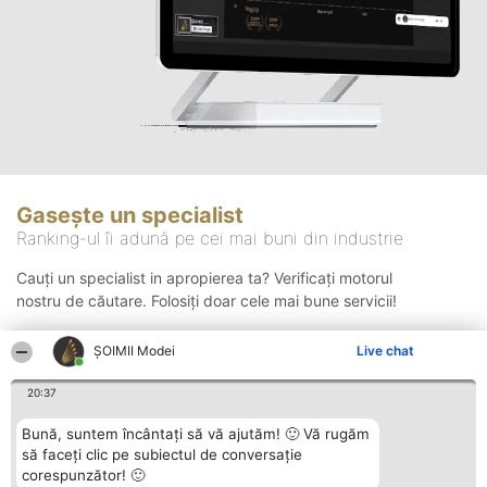
Gasește un specialist
Ranking-ul îi adună pe cei mai buni din industrie
Cauți un specialist in apropierea ta? Verificați motorul
nostru de căutare. Folosiți doar cele mai bune servicii!
ȘOIMII Modei
Live chat
Căutare
20:37
Bună, suntem încântați să vă ajutăm! 🙂 Vă rugăm
să faceți clic pe subiectul de conversație
corespunzător! 🙂