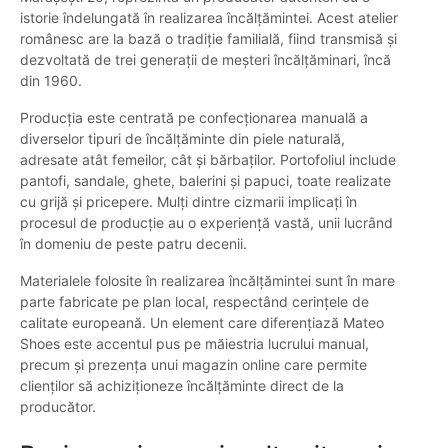
istorie îndelungată în realizarea încălțămintei. Acest atelier
românesc are la bază o tradiție familială, fiind transmisă și
dezvoltată de trei generații de meșteri încălțăminari, încă
din 1960.
Producția este centrată pe confecționarea manuală a
diverselor tipuri de încălțăminte din piele naturală,
adresate atât femeilor, cât și bărbaților. Portofoliul include
pantofi, sandale, ghete, balerini și papuci, toate realizate
cu grijă și pricepere. Mulți dintre cizmarii implicați în
procesul de producție au o experiență vastă, unii lucrând
în domeniu de peste patru decenii.
Materialele folosite în realizarea încălțămintei sunt în mare
parte fabricate pe plan local, respectând cerințele de
calitate europeană. Un element care diferențiază Mateo
Shoes este accentul pus pe măiestria lucrului manual,
precum și prezența unui magazin online care permite
clienților să achiziționeze încălțăminte direct de la
producător.