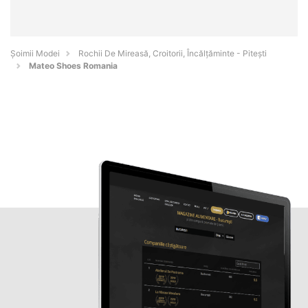
Șoimii Modei
Rochii De Mireasă, Croitorii, Încălțăminte - Piteşti
Mateo Shoes Romania