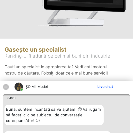
Gasește un specialist
Ranking-ul îi adună pe cei mai buni din industrie
Cauți un specialist in apropierea ta? Verificați motorul
nostru de căutare. Folosiți doar cele mai bune servicii!
ȘOIMII Modei
Live chat
Căutare
04:20
Bună, suntem încântați să vă ajutăm! 🙂 Vă rugăm
să faceți clic pe subiectul de conversație
corespunzător! 🙂