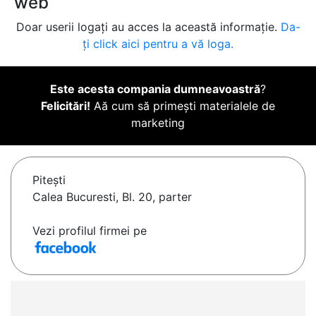
web
Doar userii logați au acces la această informație.
Da-
ți click aici pentru a vă loga.
Este acesta compania dumneavoastră
?
Felicitări!
Aă cum să primești materialele de
marketing
Piteşti
Calea Bucuresti, Bl. 20, parter
Vezi profilul firmei pe