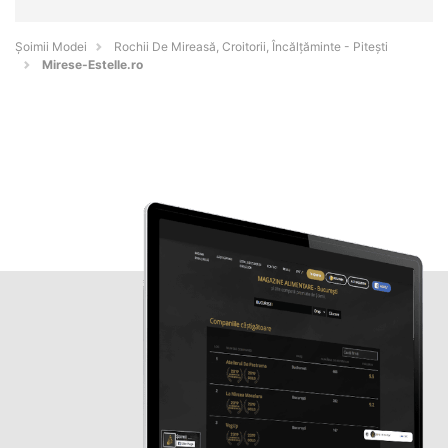
Șoimii Modei
Rochii De Mireasă, Croitorii, Încălțăminte - Piteşti
Mirese-Estelle.ro