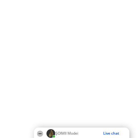
ȘOIMII Modei
Live chat