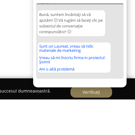
05:10
Bună, suntem încântați să vă
ajutăm! 🙂 Vă rugăm să faceți clic pe
subiectul de conversație
corespunzător! 🙂
Sunt un Laureat, vreau să ridic
materiale de marketing
Vreau să-mi înscriu firma in proiectul
Șoimii
Am o altă problemă
e succesul dumneavoastră.
Verificați