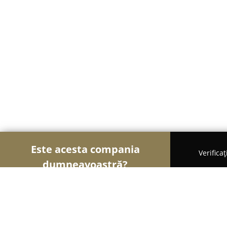
Este acesta compania
Verifica
dumneavoastră?
Șoimii Modei
Rochii De Mireasă, Croitorii, Încălț