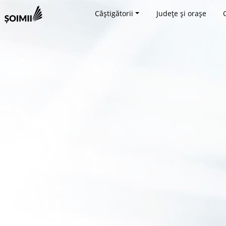
Câștigătorii
Județe și orașe