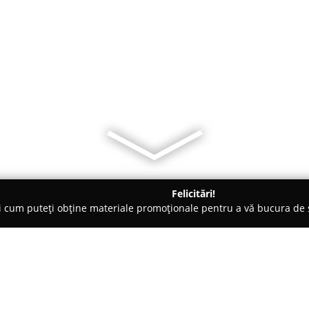
Felicitări!
ți cum puteți obține materiale promoționale pentru a vă bucura d
ăminte - Piteşti
Top Fashion