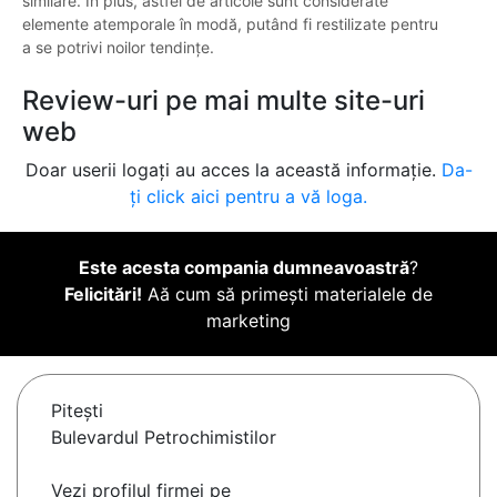
similare. În plus, astfel de articole sunt considerate
elemente atemporale în modă, putând fi restilizate pentru
a se potrivi noilor tendințe.
Review-uri pe mai multe site-uri
web
Doar userii logați au acces la această informație.
Da-
ți click aici pentru a vă loga.
Este acesta compania dumneavoastră
?
Felicitări!
Aă cum să primești materialele de
marketing
Piteşti
Bulevardul Petrochimistilor
Vezi profilul firmei pe