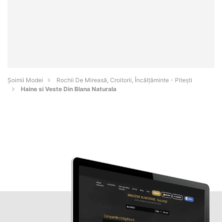
Șoimii Modei
Rochii De Mireasă, Croitorii, Încălțăminte - Piteşti
Haine si Veste Din Blana Naturala