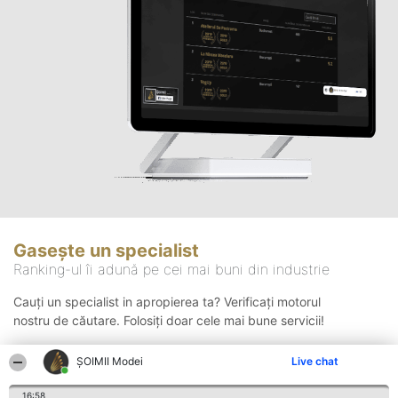
Gasește un specialist
Ranking-ul îi adună pe cei mai buni din industrie
Cauți un specialist in apropierea ta? Verificați motorul
nostru de căutare. Folosiți doar cele mai bune servicii!
ȘOIMII Modei
Live chat
Căutare
16:58