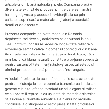
articolelor din blană naturală și piele. Compania oferă o
diversitate extinsă de produse, printre care se numără
haine, geci, veste și accesorii, evidențiindu-se prin
calitatea superioară a materialelor și atenția acordată
detaliilor de execuție.
Prezenta companiei pe piața modei din România
depășește trei decenii, activitatea sa debutând în anul
1991, potrivit unor surse. Această longevitate reflectă o
experiență semnificativă în domeniul confecțiilor din blană.
Produsele realizate se disting atât prin durabilitate, cât și
prin faptul că blana naturală constituie o opțiune apreciată
pentru sustenabilitate, menținându-și aspectul estetic și
oferind protecție termică pe perioade îndelungate.
Articolele fabricate de această companie sunt cunoscute
pentru rezistența lor, care permite transmiterea lor de la o
generație la alta, oferind totodată un stil elegant și rafinat
ce nu poate fi reprodus cu ușurință de materiale sintetice.
Strălucirea și nuanțele autentice ale blănurilor naturale
contribuie la distingerea acestor piese în fața produselor