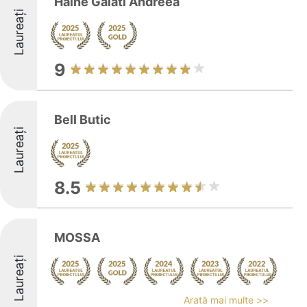
Haine Galati Andreea
Laureați
9
Bell Butic
Laureați
8.5
MOSSA
Laureați
Arată mai multe >>