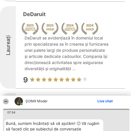
DeDaruit
Laureați
DeDaruit se evidențiază în domeniul local
prin specializarea sa în crearea și furnizarea
unei palete largi de produse personalizate
și articole dedicate cadourilor. Compania își
direcționează activitatea spre asigurarea
diversității și originalității ...
9
Speranta Impex SRL
ȘOIMII Modei
Live chat
Laureați
07:54
Bună, suntem încântați să vă ajutăm! 🙂 Vă rugăm
8.5
să faceți clic pe subiectul de conversație