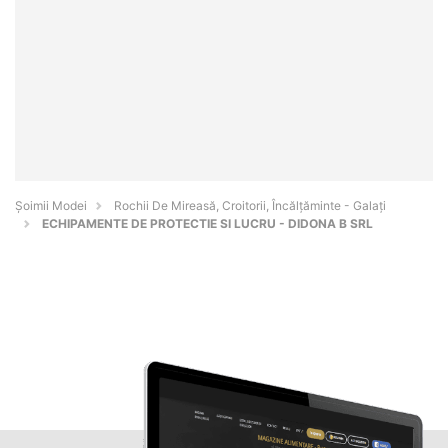
Șoimii Modei
Rochii De Mireasă, Croitorii, Încălțăminte - Galaţi
ECHIPAMENTE DE PROTECTIE SI LUCRU - DIDONA B SRL