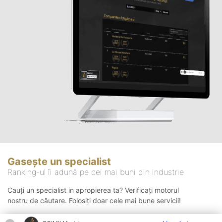
Gasește un specialist
Ranking-ul îi adună pe cei mai buni din industrie
Cauți un specialist in apropierea ta? Verificați motorul
nostru de căutare. Folosiți doar cele mai bune servicii!