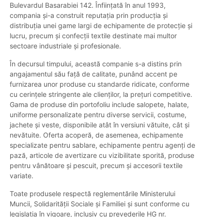
Bulevardul Basarabiei 142. Înființată în anul 1993,
compania și-a construit reputația prin producția și
distribuția unei game largi de echipamente de protecție și
lucru, precum și confecții textile destinate mai multor
sectoare industriale și profesionale.
În decursul timpului, această companie s-a distins prin
angajamentul său față de calitate, punând accent pe
furnizarea unor produse cu standarde ridicate, conforme
cu cerințele stringente ale clienților, la prețuri competitive.
Gama de produse din portofoliu include salopete, halate,
uniforme personalizate pentru diverse servicii, costume,
jachete și veste, disponibile atât în versiuni vătuite, cât și
nevătuite. Oferta acoperă, de asemenea, echipamente
specializate pentru sablare, echipamente pentru agenți de
pază, articole de avertizare cu vizibilitate sporită, produse
pentru vânătoare și pescuit, precum și accesorii textile
variate.
Toate produsele respectă reglementările Ministerului
Muncii, Solidarității Sociale și Familiei și sunt conforme cu
legislația în vigoare, inclusiv cu prevederile HG nr.