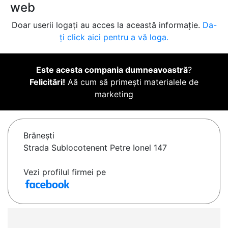
web
Doar userii logați au acces la această informație.
Da-
ți click aici pentru a vă loga.
Este acesta compania dumneavoastră
?
Felicitări!
Aă cum să primești materialele de
marketing
Brăneşti
Strada Sublocotenent Petre Ionel 147
Vezi profilul firmei pe