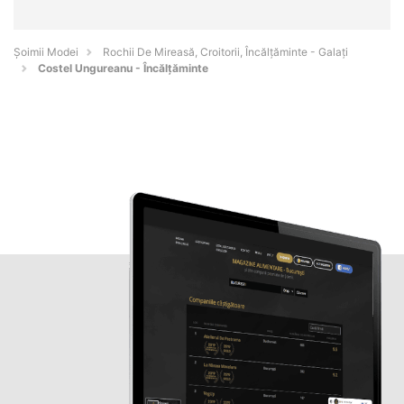
Șoimii Modei
Rochii De Mireasă, Croitorii, Încălțăminte - Galaţi
Costel Ungureanu - Încălțăminte