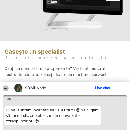
Gasește un specialist
Ranking-ul îi adună pe cei mai buni din industrie
Cauți un specialist in apropierea ta? Verificați motorul
nostru de căutare. Folosiți doar cele mai bune servicii!
ȘOIMII Modei
Live chat
Căutare
06:05
Bună, suntem încântați să vă ajutăm! 🙂 Vă rugăm
să faceți clic pe subiectul de conversație
corespunzător! 🙂