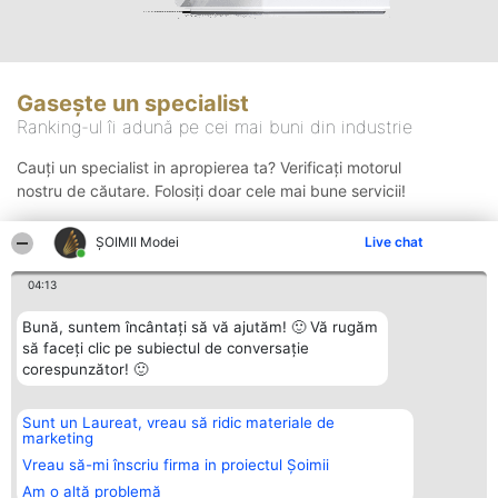
Gasește un specialist
Ranking-ul îi adună pe cei mai buni din industrie
Cauți un specialist in apropierea ta? Verificați motorul
nostru de căutare. Folosiți doar cele mai bune servicii!
ȘOIMII Modei
Live chat
Căutare
04:13
Bună, suntem încântați să vă ajutăm! 🙂 Vă rugăm
să faceți clic pe subiectul de conversație
corespunzător! 🙂
Sunt un Laureat, vreau să ridic materiale de
Organizator Ranking
Plebiscyt
Contact
marketing
BRIGHT SOLUTIONS BR SRL
Câștigătorii
Contact
Aleea Timisul De Sus 2 Bl. A30
Lista Tuturor
Vreau să-mi înscriu firma in proiectul Șoimii
Sc. A Et. 4 Ap. 13 Cod 061952
Laureaților
Am o altă problemă
București
Reguli