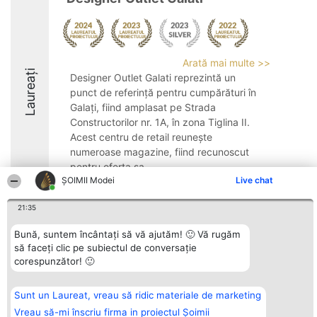
Arată mai multe >>
Laureați
Designer Outlet Galati reprezintă un
punct de referință pentru cumpărături în
Galați, fiind amplasat pe Strada
Constructorilor nr. 1A, în zona Tiglina II.
Acest centru de retail reunește
numeroase magazine, fiind recunoscut
pentru oferta sa ...
ȘOIMII Modei
Live chat
21:35
Bună, suntem încântați să vă ajutăm! 🙂 Vă rugăm
Organizator Ranking
Plebiscyt
Contact
să faceți clic pe subiectul de conversație
BRIGHT SOLUTIONS BR SRL
Câștigătorii
Contact
corespunzător! 🙂
Aleea Timisul De Sus 2 Bl. A30
Lista Tuturor
Sc. A Et. 4 Ap. 13 Cod 061952
Laureaților
București
Reguli
Sunt un Laureat, vreau să ridic materiale de marketing
CUI 36737675
Statut
tel: +40 770 990 492
Politica de
Vreau să-mi înscriu firma in proiectul Șoimii