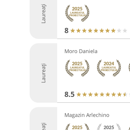
Laureați
8
Moro Daniela
Laureați
8.5
Magazin Arlechino