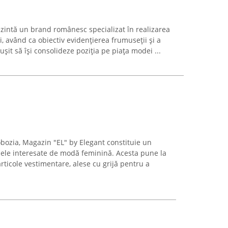
zintă un brand românesc specializat în realizarea
, având ca obiectiv evidențierea frumuseții și a
ușit să își consolideze poziția pe piața modei ...
lobozia, Magazin "EL" by Elegant constituie un
ele interesate de modă feminină. Acesta pune la
articole vestimentare, alese cu grijă pentru a