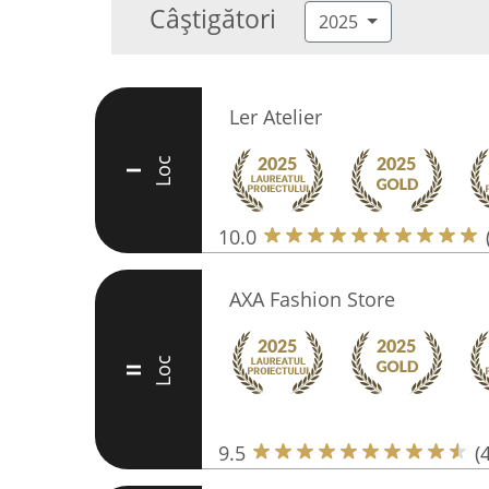
Câștigători
2025
Ler Atelier
Loc
I
10.0
AXA Fashion Store
Loc
II
9.5
(