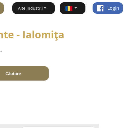
Login
Alte industrii
nte - Ialomiţa
.
Căutare