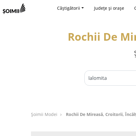
Câștigătorii
Județe și orașe
Rochii De Mir
Șoimii Modei
Rochii De Mireasă, Croitorii, Încă