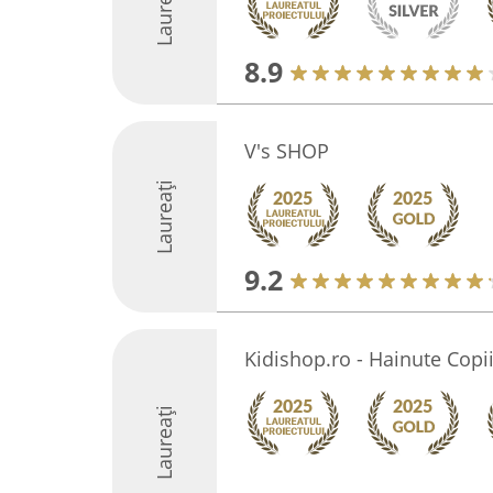
Laureați
8.9
V's SHOP
Laureați
9.2
Kidishop.ro - Hainute Copi
Laureați