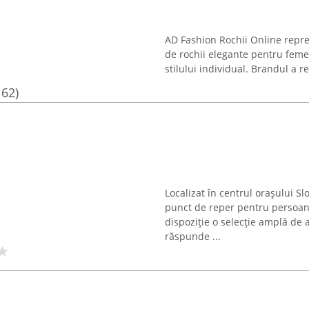
AD Fashion Rochii Online repre
de rochii elegante pentru femei
stilului individual. Brandul a re
162)
Localizat în centrul orașului S
punct de reper pentru persoan
dispoziție o selecție amplă de 
răspunde ...