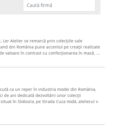
 Ler Atelier se remarcă prin colecțiile sale
 brand din România pune accentul pe creații realizate
e valoare în contrast cu confecționarea în masă. ...
cută ca un reper în industria modei din România,
i de ani dedicată dezvoltării unor colecții
situat în Slobozia, pe Strada Cuza Vodă, atelierul s-