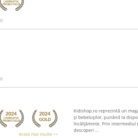
i
Kidishop.ro reprezintă un maga
și bebelușilor, punând la dispoz
încălțăminte. Prin intermediul p
descoperi ...
Arată mai multe >>