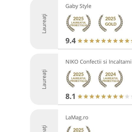
Gaby Style
Laureați
9.4
NIKO Confectii si Incaltam
Laureați
8.1
LaMag.ro