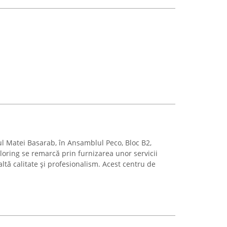
ul Matei Basarab, în Ansamblul Peco, Bloc B2,
iloring se remarcă prin furnizarea unor servicii
altă calitate și profesionalism. Acest centru de