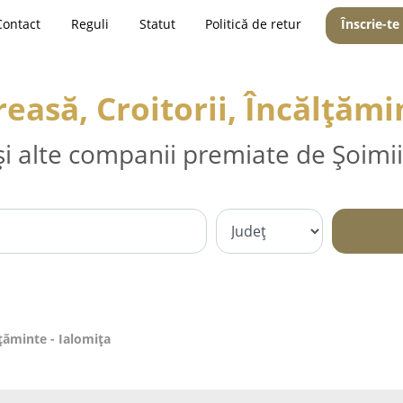
Contact
Reguli
Statut
Politică de retur
Înscrie-te
easă, Croitorii, Încălțămi
și alte companii premiate de Șoimii
lțăminte - Ialomiţa