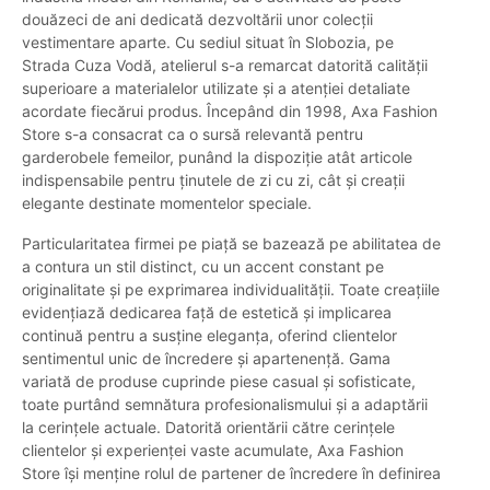
douăzeci de ani dedicată dezvoltării unor colecții
vestimentare aparte. Cu sediul situat în Slobozia, pe
Strada Cuza Vodă, atelierul s-a remarcat datorită calității
superioare a materialelor utilizate și a atenției detaliate
acordate fiecărui produs. Începând din 1998, Axa Fashion
Store s-a consacrat ca o sursă relevantă pentru
garderobele femeilor, punând la dispoziție atât articole
indispensabile pentru ținutele de zi cu zi, cât și creații
elegante destinate momentelor speciale.
Particularitatea firmei pe piață se bazează pe abilitatea de
a contura un stil distinct, cu un accent constant pe
originalitate și pe exprimarea individualității. Toate creațiile
evidențiază dedicarea față de estetică și implicarea
continuă pentru a susține eleganța, oferind clientelor
sentimentul unic de încredere și apartenență. Gama
variată de produse cuprinde piese casual și sofisticate,
toate purtând semnătura profesionalismului și a adaptării
la cerințele actuale. Datorită orientării către cerințele
clientelor și experienței vaste acumulate, Axa Fashion
Store își menține rolul de partener de încredere în definirea