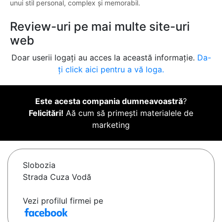
unui stil personal, complex și memorabil.
Review-uri pe mai multe site-uri
web
Doar userii logați au acces la această informație.
Da-
ți click aici pentru a vă loga.
Este acesta compania dumneavoastră
?
Felicitări!
Aă cum să primești materialele de
marketing
Slobozia
Strada Cuza Vodă
Vezi profilul firmei pe