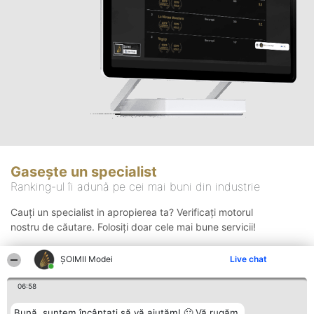
Gasește un specialist
Ranking-ul îi adună pe cei mai buni din industrie
Cauți un specialist in apropierea ta? Verificați motorul
nostru de căutare. Folosiți doar cele mai bune servicii!
ȘOIMII Modei
Live chat
Căutare
06:58
Bună, suntem încântați să vă ajutăm! 🙂 Vă rugăm