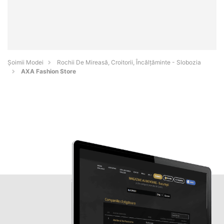
Șoimii Modei
Rochii De Mireasă, Croitorii, Încălțăminte - Slobozia
AXA Fashion Store