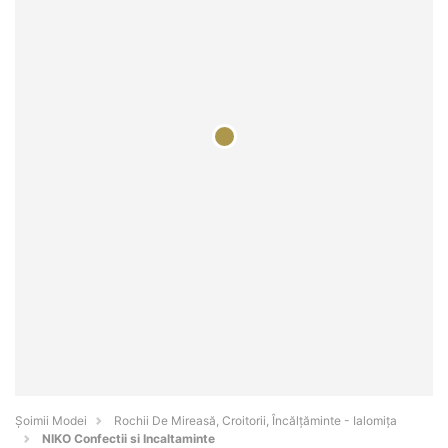
Șoimii Modei
Rochii De Mireasă, Croitorii, Încălțăminte - Ialomiţa
NIKO Confectii si Incaltaminte