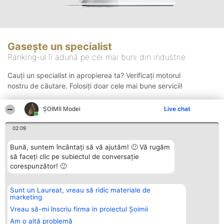
Gasește un specialist
Ranking-ul îi adună pe cei mai buni din industrie
Cauți un specialist in apropierea ta? Verificați motorul
nostru de căutare. Folosiți doar cele mai bune servicii!
ȘOIMII Modei
Live chat
Căutare
02:09
Bună, suntem încântați să vă ajutăm! 🙂 Vă rugăm
să faceți clic pe subiectul de conversație
corespunzător! 🙂
Sunt un Laureat, vreau să ridic materiale de
Organizator Ranking
Plebiscyt
Contact
marketing
BRIGHT SOLUTIONS BR SRL
Câștigătorii
Contact
Aleea Timisul De Sus 2 Bl. A30
Lista Tuturor
Vreau să-mi înscriu firma in proiectul Șoimii
Sc. A Et. 4 Ap. 13 Cod 061952
Laureaților
Am o altă problemă
București
Reguli