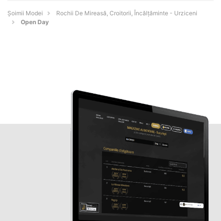
Șoimii Modei
Rochii De Mireasă, Croitorii, Încălțăminte - Urziceni
Open Day