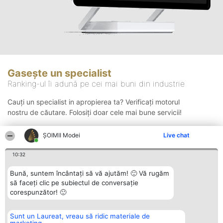
Gasește un specialist
Ranking-ul îi adună pe cei mai buni din industrie
Cauți un specialist in apropierea ta? Verificați motorul
nostru de căutare. Folosiți doar cele mai bune servicii!
ȘOIMII Modei
Live chat
Căutare
10:32
Bună, suntem încântați să vă ajutăm! 🙂 Vă rugăm
să faceți clic pe subiectul de conversație
corespunzător! 🙂
Sunt un Laureat, vreau să ridic materiale de
Organizator Ranking
Plebiscyt
Contact