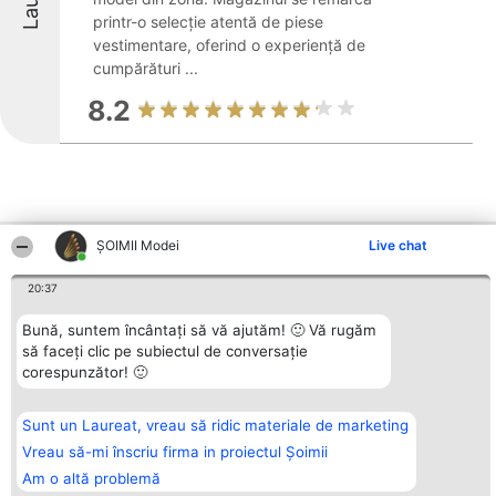
printr-o selecție atentă de piese
vestimentare, oferind o experiență de
cumpărături ...
8.2
ȘOIMII Modei
Live chat
Alte firme din zonă
20:37
Bună, suntem încântați să vă ajutăm! 🙂 Vă rugăm
Organizator Ranking
Plebiscyt
Contact
să faceți clic pe subiectul de conversație
BRIGHT SOLUTIONS BR SRL
Câștigătorii
Contact
Aleea Timisul De Sus 2 Bl. A30
Lista Tuturor
corespunzător! 🙂
Sc. A Et. 4 Ap. 13 Cod 061952
Laureaților
București
Reguli
CUI 36737675
Statut
Sunt un Laureat, vreau să ridic materiale de marketing
tel: +40 770 990 492
Politica de
Vreau să-mi înscriu firma in proiectul Șoimii
confidențialitate
Am o altă problemă