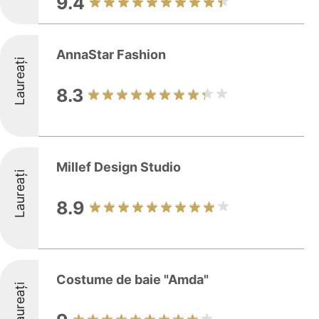
9.4
AnnaStar Fashion
Laureați
8.3
Millef Design Studio
Laureați
8.9
Costume de baie "Amda"
Laureați