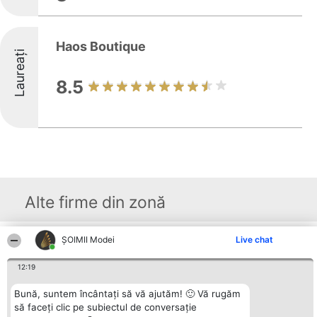
Haos Boutique
Laureați
8.5
Alte firme din zonă
ȘOIMII Modei
Live chat
Organizator Ranking
Plebiscyt
Contact
BRIGHT SOLUTIONS BR SRL
Câștigătorii
Contact
12:19
Aleea Timisul De Sus 2 Bl. A30
Lista Tuturor
Sc. A Et. 4 Ap. 13 Cod 061952
Laureaților
București
Reguli
Bună, suntem încântați să vă ajutăm! 🙂 Vă rugăm
CUI 36737675
Statut
să faceți clic pe subiectul de conversație
tel: +40 770 990 492
Politica de