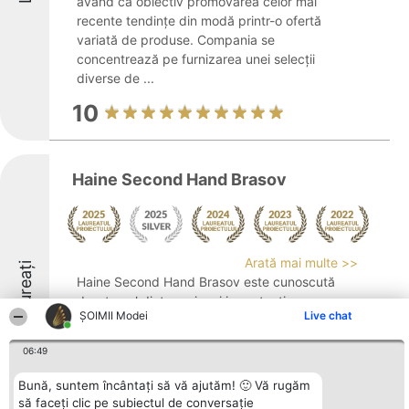
având ca obiectiv promovarea celor mai
recente tendințe din modă printr-o ofertă
variată de produse. Compania se
concentrează pe furnizarea unei selecții
diverse de ...
10
Haine Second Hand Brasov
Arată mai multe >>
Laureați
Haine Second Hand Brasov este cunoscută
drept unul dintre cei mai importanți
ȘOIMII Modei
Live chat
importatori de articole vestimentare la mâna
a doua din România, fiind activă pe piața
06:49
locală din anul 2006, prin intermediul
MELISA TEXTIL SRL și al depozitului său ...
Bună, suntem încântați să vă ajutăm! 🙂 Vă rugăm
să faceți clic pe subiectul de conversație