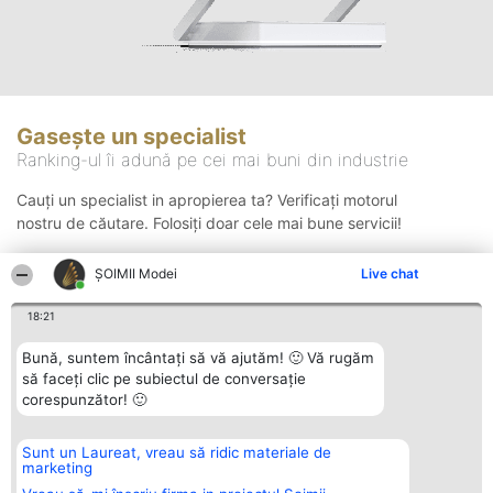
Gasește un specialist
Ranking-ul îi adună pe cei mai buni din industrie
Cauți un specialist in apropierea ta? Verificați motorul
nostru de căutare. Folosiți doar cele mai bune servicii!
ȘOIMII Modei
Live chat
Căutare
18:21
Bună, suntem încântați să vă ajutăm! 🙂 Vă rugăm
să faceți clic pe subiectul de conversație
corespunzător! 🙂
Sunt un Laureat, vreau să ridic materiale de
Organizator Ranking
Plebiscyt
Contact
marketing
BRIGHT SOLUTIONS BR SRL
Câștigătorii
Contact
Aleea Timisul De Sus 2 Bl. A30
Lista Tuturor