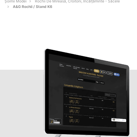
Șoimii Modei
Rochii De Mireasă, Croitorii, Încălțăminte - Săcele
A&G Rochii / Stand K6