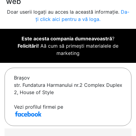
web
Doar userii logați au acces la această informație.
Da-
ți click aici pentru a vă loga.
Este acesta compania dumneavoastră
?
Felicitări!
Aă cum să primești materialele de
marketing
Braşov
str. Fundatura Harmanului nr.2 Complex Duplex
2, House of Style
Vezi profilul firmei pe