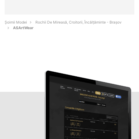
Șoimii Modei
Rochii De Mireasă, Croitorii, Încălțăminte - Braşov
ASArtWear