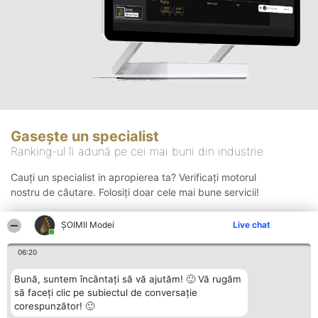
Gasește un specialist
Ranking-ul îi adună pe cei mai buni din industrie
Cauți un specialist in apropierea ta? Verificați motorul
nostru de căutare. Folosiți doar cele mai bune servicii!
ȘOIMII Modei
Live chat
Căutare
06:20
Bună, suntem încântați să vă ajutăm! 🙂 Vă rugăm
să faceți clic pe subiectul de conversație
corespunzător! 🙂