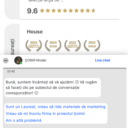
9.6
House
Laureați
Arată mai multe >>
ȘOIMII Modei
Live chat
22:42
Bună, suntem încântați să vă ajutăm! 🙂 Vă rugăm
să faceți clic pe subiectul de conversație
Organizator Ranking
Plebiscyt
Contact
corespunzător! 🙂
BRIGHT SOLUTIONS BR SRL
Câștigătorii
Contact
Aleea Timisul De Sus 2 Bl. A30
Lista Tuturor
Sc. A Et. 4 Ap. 13 Cod 061952
Laureaților
București
Reguli
Sunt un Laureat, vreau să ridic materiale de marketing
CUI 36737675
Statut
Vreau să-mi înscriu firma in proiectul Șoimii
tel: +40 770 990 492
Politica de
confidențialitate
Am o altă problemă