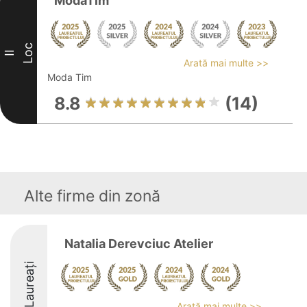
ModaTim
Loc
II
Arată mai multe >>
Moda Tim
8.8
(14)
Alte firme din zonă
Natalia Derevciuc Atelier
Laureați
Arată mai multe >>