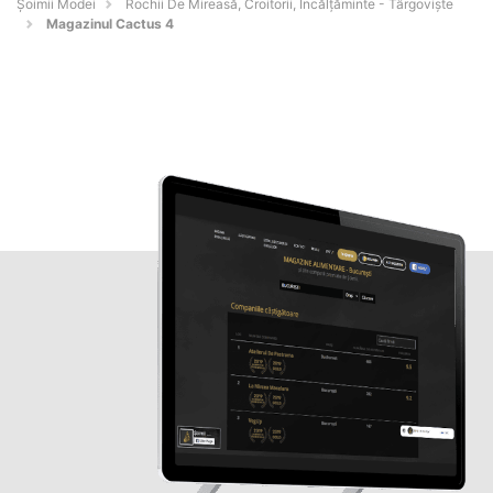
Șoimii Modei
Rochii De Mireasă, Croitorii, Încălțăminte - Târgovişte
Magazinul Cactus 4