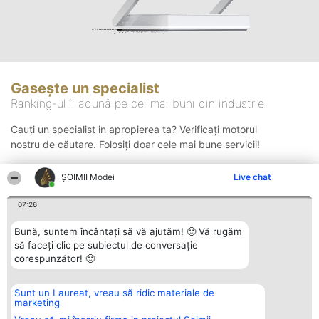
Gasește un specialist
Ranking-ul îi adună pe cei mai buni din industrie
Cauți un specialist in apropierea ta? Verificați motorul
nostru de căutare. Folosiți doar cele mai bune servicii!
ȘOIMII Modei
Live chat
Căutare
07:26
Bună, suntem încântați să vă ajutăm! 🙂 Vă rugăm
să faceți clic pe subiectul de conversație
corespunzător! 🙂
Sunt un Laureat, vreau să ridic materiale de
Organizator Ranking
Plebiscyt
Contact
marketing
BRIGHT SOLUTIONS BR SRL
Câștigătorii
Contact
Aleea Timisul De Sus 2 Bl. A30
Lista Tuturor