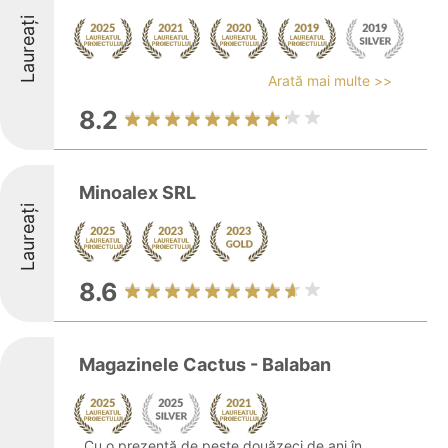
Laureați
Arată mai multe >>
8.2
Minoalex SRL
Laureați
8.6
Magazinele Cactus - Balaban
Cu o prezență de peste douăzeci de ani în