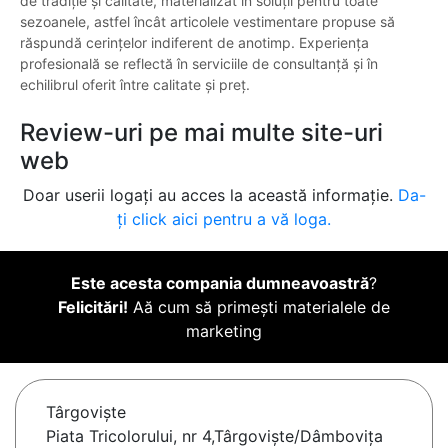
de tradiție și calitate, materializat în soluții pentru toate
sezoanele, astfel încât articolele vestimentare propuse să
răspundă cerințelor indiferent de anotimp. Experiența
profesională se reflectă în serviciile de consultanță și în
echilibrul oferit între calitate și preț.
Review-uri pe mai multe site-uri
web
Doar userii logați au acces la această informație.
Da-
ți click aici pentru a vă loga.
Este acesta compania dumneavoastră
?
Felicitări!
Aă cum să primești materialele de
marketing
Târgovişte
Piata Tricolorului, nr 4,Târgoviște/Dâmbovița