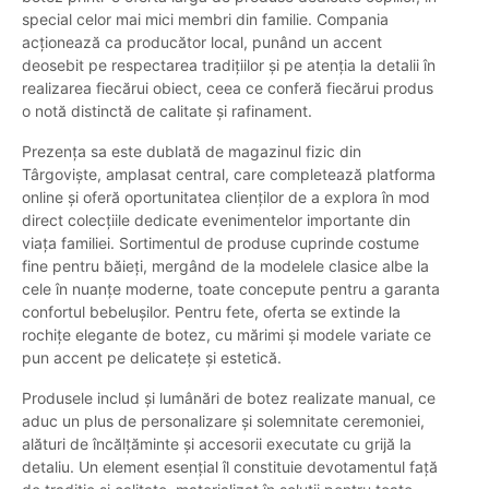
special celor mai mici membri din familie. Compania
acționează ca producător local, punând un accent
deosebit pe respectarea tradițiilor și pe atenția la detalii în
realizarea fiecărui obiect, ceea ce conferă fiecărui produs
o notă distinctă de calitate și rafinament.
Prezența sa este dublată de magazinul fizic din
Târgoviște, amplasat central, care completează platforma
online și oferă oportunitatea clienților de a explora în mod
direct colecțiile dedicate evenimentelor importante din
viața familiei. Sortimentul de produse cuprinde costume
fine pentru băieți, mergând de la modelele clasice albe la
cele în nuanțe moderne, toate concepute pentru a garanta
confortul bebelușilor. Pentru fete, oferta se extinde la
rochițe elegante de botez, cu mărimi și modele variate ce
pun accent pe delicatețe și estetică.
Produsele includ și lumânări de botez realizate manual, ce
aduc un plus de personalizare și solemnitate ceremoniei,
alături de încălțăminte și accesorii executate cu grijă la
detaliu. Un element esențial îl constituie devotamentul față