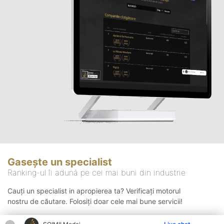
Gasește un specialist
Ranking-ul îi adună pe cei mai buni din industrie
Cauți un specialist in apropierea ta? Verificați motorul
nostru de căutare. Folosiți doar cele mai bune servicii!