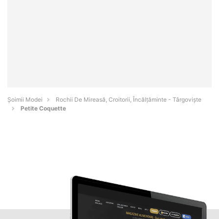
Șoimii Modei
Rochii De Mireasă, Croitorii, Încălțăminte - Târgovişte
Petite Coquette