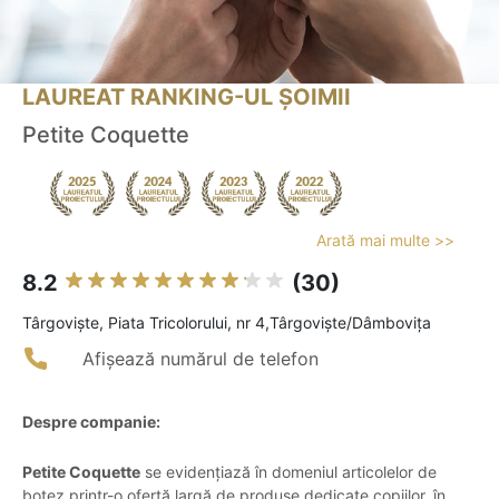
LAUREAT RANKING-UL ȘOIMII
Petite Coquette
Arată mai multe >>
8.2
(30)
Târgovişte, Piata Tricolorului, nr 4,Târgoviște/Dâmbovița
Afișează numărul de telefon
Despre companie:
Petite Coquette
se evidențiază în domeniul articolelor de
botez printr-o ofertă largă de produse dedicate copiilor, în