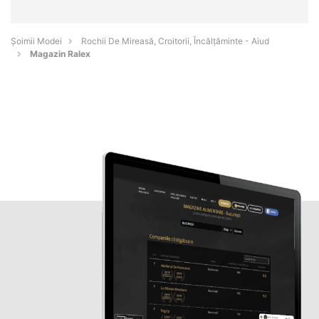
Șoimii Modei
Rochii De Mireasă, Croitorii, Încălțăminte - Aiud
Magazin Ralex