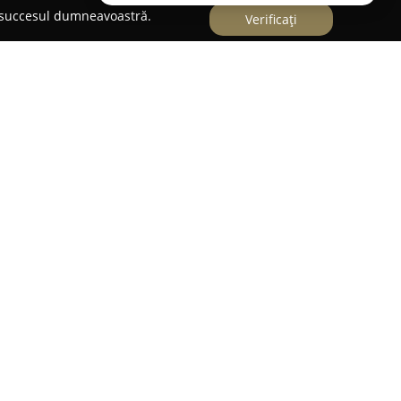
e succesul dumneavoastră.
Verificați
 online specializată în vestimentație masculină,
o paletă extinsă de articole vestimentare și
na dintre caracteristicile distinctive ale
ransportului gratuit pentru toate comenzile
e o limită minimă de valoare.
ibil acoperă o gamă largă, incluzând costume
male, ținute office, dar și haine casual sau piese
nsate. În ceea ce privește materialele folosite,
bumbac, lână, in natural, catifea și chiar piele
ni variate pentru preferințe diferite.