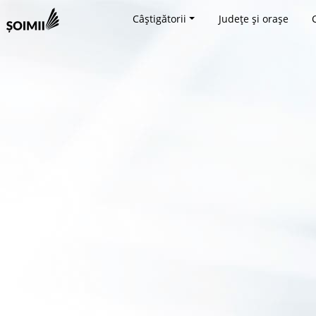
Câștigătorii
Județe și orașe