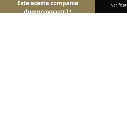
Este acesta compania
Verifica
dumneavoastră?
Șoimii Modei
Rochii De Mireasă, Croitorii, Încăl
Bman
9
(302)
Huşi, Strada General Teleman 17
Afișează numărul de telefon