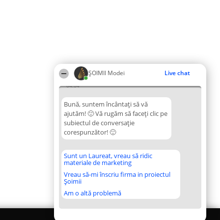
ȘOIMII Modei
Live chat
04:04
Bună, suntem încântați să vă
ajutăm! 🙂 Vă rugăm să faceți clic pe
subiectul de conversație
corespunzător! 🙂
Sunt un Laureat, vreau să ridic
materiale de marketing
Vreau să-mi înscriu firma in proiectul
Șoimii
Am o altă problemă